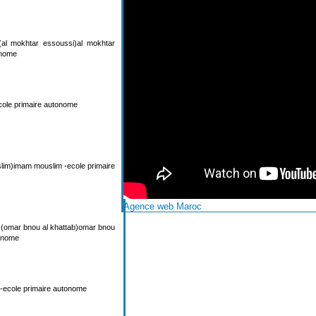
al mokhtar essoussi)al mokhtar
onome
cole primaire autonome
im)imam mouslim -ecole primaire
Agence web Maroc
(omar bnou al khattab)omar bnou
tonome
 -ecole primaire autonome