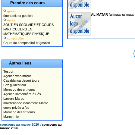
Prendre des cours
gestion
AL MATAR
(al matar)al matar
économie et gestion
maths
SOUTIEN SCOLAIRE ET COURS
PARTICULIERS EN
MATHEMATIQUES,PHYSIQUE
comptabilité
Cours de comptabilité et gestion
Autres liens
Test qi
Agence web maroc
Casablanca desert tours
Fez guided tour
Morocco desert tours
Agence immobilière à Fés
Laniere Maroc
maintenance industrielle Maroc
ecole privée a fes
Morocco desert tours
Maroc miel
concours au maroc 2026 :
concours au
maroc 2026