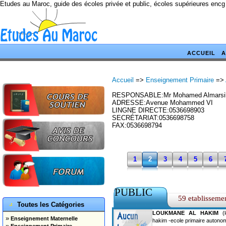
Etudes au Maroc, guide des écoles privée et public, écoles supérieures encg
ACCUEIL
A
Accueil
=>
Enseignement Primaire
=>
RESPONSABLE:Mr Mohamed Almarsil
ADRESSE:Avenue Mohammed VI
LINGNE DIRECTE:0536698903
SECRÉTARIAT:0536698758
FAX:0536698794
1
2
3
4
5
6
PUBLIC
59 etablisseme
Toutes les Catégories
LOUKMANE AL HAKIM
(l
»
Enseignement Maternelle
hakim -ecole primaire autono
»