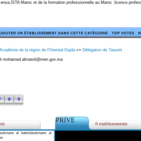
 ensa,ISTA Maroc et de la formation professionnelle au Maroc ,licence profe
JOUTER UN ÉTABLISSEMENT DANS CETTE CATÉGORIE
TOP VOTES
N
Académie de la région de l'Oriental-Oujda
=>
Délégation de Taourirt
i mohamed.almarsli@men.gov.ma
7
8
9
PRIVE
nts
0 etablissements
oukmane al hakim)loukmane al
me