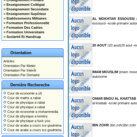
Enseignement Primaire
»
Enseignement Collégial
»
Enseignement Secondaire
»
Enseignement Supérieur
»
Etablissements Militaires
AL MOKHTAR ESSOUSSI
(
»
Formation Professionnelle
essoussi -ecole primaire aut
»
Formation Des Cadres
»
Formation Universitaire
»
Scolarité Et Handicap
20 AOUT
(20 aout)20 aout -e
Orientation
Articles
Orientation Par Metier
Orientation Par Intérêt
IMAM MOUSLIM
(imam mousl
Orientation Par Domaine
autonome
Dernière Rechereche
Cour de economie a s6
Cour de maths a rabat
OMAR BNOU AL KHATTAB
Cour de physique a rabat
al khattab -ecole primaire au
Cour de physique a rabat
Cour de economie a mohammedia
Cour de physique a kenitra
Cour de physique a fuck you
IBN ZOHR
(ibn zohr)ibn zohr
Cour de arabe a cours tce goulmima
Cour de arabe a cours tce goulmima