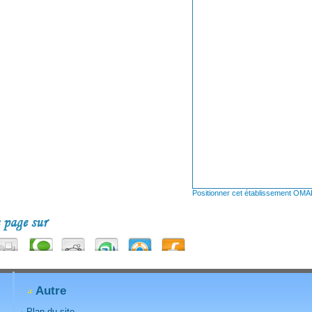
Positionner cet établissement O
Autre
Plan du site