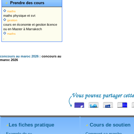
Prendre des cours
maths
maths physique et svt
gestion
cours en économie et gestion licence
ou en Master à Marrakech
maths
.
concours au maroc 2026 :
concours au
maroc 2026
Les fiches pratique
Cours de soutien
Example de cv
Comment ca marche