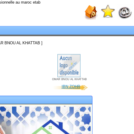
sionnelle au maroc etab
R BNOU AL KHATTAB ]
.
OMAR BNOU AL KHATTAB
IBN ZOHR