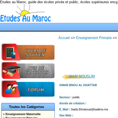
Etudes au Maroc, guide des écoles privée et public, écoles supérieures encg
Accueil
=>
Enseignement Primaire
=>
IMAM MOUSLIM
OMAR BNOU AL KHATTAB
Secteur :
public
Année de création :
Toutes les Catégories
E_Mail :
Saida.Elmatouat@taalima.ma
»
Enseignement Maternelle
Site Web :
»