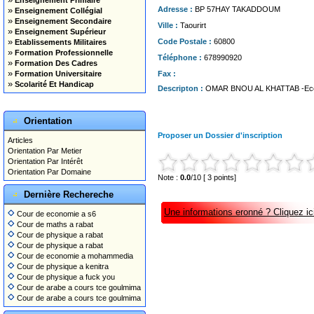
Enseignement Primaire
»
Adresse :
BP 57HAY TAKADDOUM
Enseignement Collégial
»
Enseignement Secondaire
Ville :
Taourirt
»
Enseignement Supérieur
»
Code Postale :
60800
Etablissements Militaires
»
Formation Professionnelle
Téléphone :
678990920
»
Formation Des Cadres
»
Formation Universitaire
Fax :
»
Scolarité Et Handicap
Descripton :
OMAR BNOU AL KHATTAB -Eco
Orientation
Proposer un Dossier d'inscription
Articles
Orientation Par Metier
Orientation Par Intérêt
Orientation Par Domaine
Note :
0.0
/10 [ 3 points]
Dernière Rechereche
Une informations eronné ? Cliquez ici
Cour de economie a s6
Cour de maths a rabat
Cour de physique a rabat
Cour de physique a rabat
Cour de economie a mohammedia
Cour de physique a kenitra
Cour de physique a fuck you
Cour de arabe a cours tce goulmima
Cour de arabe a cours tce goulmima