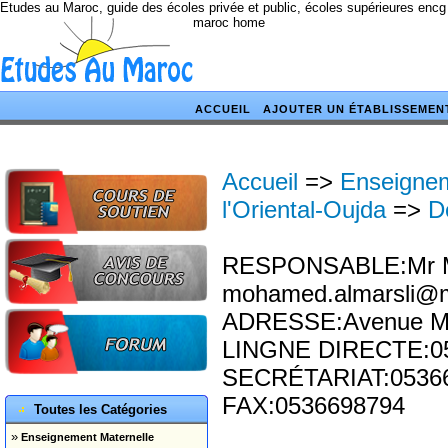
Etudes au Maroc, guide des écoles privée et public, écoles supérieures encg
maroc home
ACCUEIL
AJOUTER UN ÉTABLISSEMEN
Accueil
=>
Enseignem
l'Oriental-Oujda
=>
D
RESPONSABLE:Mr Mo
mohamed.almarsli@
ADRESSE:Avenue M
LINGNE DIRECTE:0
SECRÉTARIAT:0536
FAX:0536698794
Toutes les Catégories
»
Enseignement Maternelle