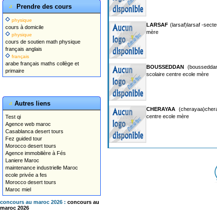
Prendre des cours
physique
LARSAF
(larsaf)larsaf -secte
cours à domicile
mère
physique
cours de soutien math physique
français anglais
français
arabe français maths collège et
BOUSSEDDAN
(bousseddan
primaire
scolaire centre ecole mère
Autres liens
CHERAYAA
(cherayaa)chera
centre ecole mère
Test qi
Agence web maroc
Casablanca desert tours
Fez guided tour
Morocco desert tours
Agence immobilière à Fés
Laniere Maroc
maintenance industrielle Maroc
ecole privée a fes
Morocco desert tours
Maroc miel
concours au maroc 2026 :
concours au
maroc 2026