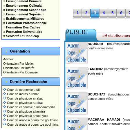
»
Enseignement Primaire
»
Enseignement Collégial
»
Enseignement Secondaire
1
2
3
4
5
6
»
Enseignement Supérieur
»
Etablissements Militaires
»
Formation Professionnelle
»
Formation Des Cadres
PUBLIC
»
Formation Universitaire
59 etablisseme
»
Scolarité Et Handicap
BOURDIM
(bourdim)bourdi
centre ecole mère
Orientation
Articles
Orientation Par Metier
Orientation Par Intérêt
LAMHIRIZ
(lamhiriz)lamhiriz 
Orientation Par Domaine
ecole mère
Dernière Rechereche
Cour de economie a s6
Cour de maths a rabat
BOUCHTAT
(bouchtat)bouch
Cour de physique a rabat
centre ecole mère
Cour de physique a rabat
Cour de economie a mohammedia
Cour de physique a kenitra
Cour de physique a fuck you
MACHRAA HAMADI
(mach
Cour de arabe a cours tce goulmima
hamadi -secteur scolaire cent
Cour de arabe a cours tce goulmima