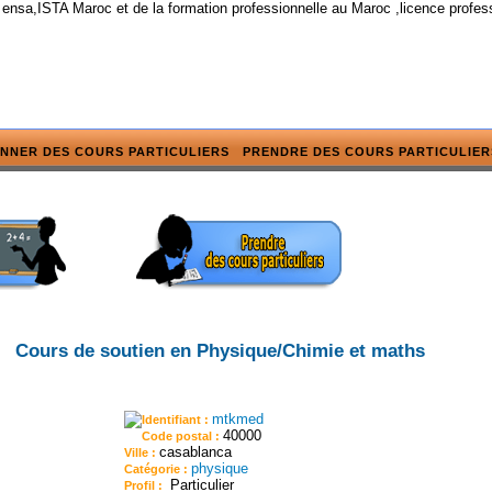
 ensa,ISTA Maroc et de la formation professionnelle au Maroc ,licence profes
NNER DES COURS PARTICULIERS
PRENDRE DES COURS PARTICULIER
Cours de soutien en Physique/Chimie et maths
mtkmed
Identifiant :
40000
Code postal :
casablanca
Ville :
physique
Catégorie :
Particulier
Profil :