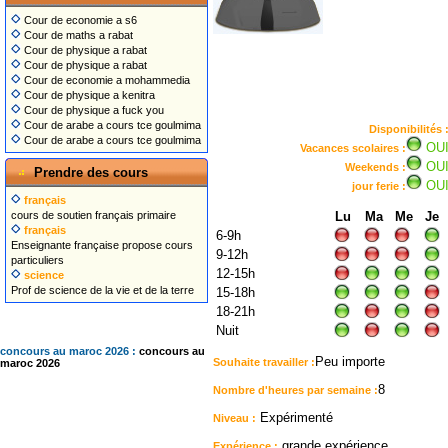
Cour de economie a s6
Cour de maths a rabat
Cour de physique a rabat
Cour de physique a rabat
Cour de economie a mohammedia
Cour de physique a kenitra
Cour de physique a fuck you
Cour de arabe a cours tce goulmima
Disponibilités 
Cour de arabe a cours tce goulmima
OU
Vacances scolaires :
OU
Weekends :
Prendre des cours
OU
jour ferie :
français
cours de soutien français primaire
Lu
Ma
Me
Je
français
6-9h
Enseignante française propose cours
9-12h
particuliers
12-15h
science
Prof de science de la vie et de la terre
15-18h
18-21h
Nuit
concours au maroc 2026 :
concours au
Peu importe
Souhaite travailler :
maroc 2026
8
Nombre d'heures par semaine :
Expérimenté
Niveau :
grande expérience
Expérience :