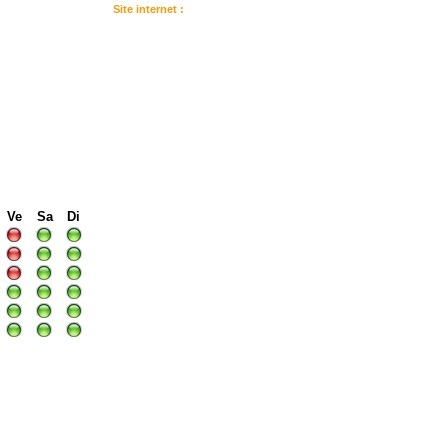
Site internet :
:
I
I
I
Ve
Sa
Di