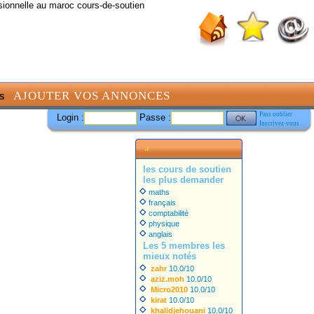
sionnelle au maroc cours-de-soutien
AJOUTER VOS ANNONCES
S
Pass oublier
Login :
Passe :
Inscrivez-vous
les cours de soutien
les plus demander
maths
français
comptabilité
physique
anglais
Les 5 membres les
mieux notés
zahr
10.0/10
aziz.moh
10.0/10
Micro2010
10.0/10
kirat
10.0/10
khalidjehouani
10.0/10