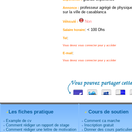
professeur agrégé de physique
Annonce :
sur la ville de casablanca
Non
Véhiculé :
: < 100 Dhs
Salaire horaire
:
Tel
Vous devez vous connecter pour y accèder
:
E-mail
Vous devez vous connecter pour y accèder
Les fiches pratique
Cours de soutien
Example de cv
Comment ca marche
Comment rédiger un rapport de stage
Inscription gratuit
Comment rédiger une lettre de motivation
Donner des cours particulie