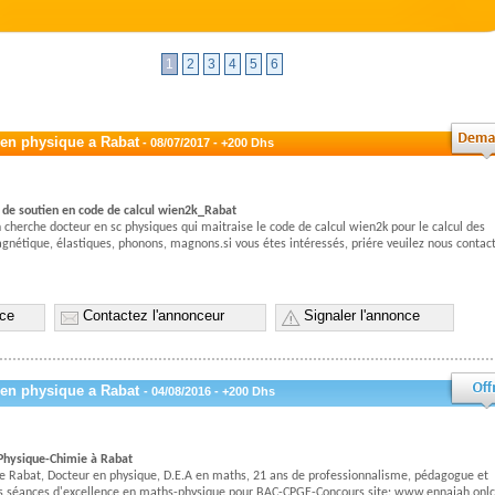
1
2
3
4
5
6
 en physique a Rabat
- 08/07/2017 - +200 Dhs
s de soutien en code de calcul wien2k_Rabat
 cherche docteur en sc physiques qui maitraise le code de calcul wien2k pour le calcul des
gnétique, élastiques, phonons, magnons.si vous étes intéressés, priére veuilez nous contact
nce
Contactez l'annonceur
Signaler l'annonce
 en physique a Rabat
- 04/08/2016 - +200 Dhs
Physique-Chimie à Rabat
e Rabat, Docteur en physique, D.E.A en maths, 21 ans de professionnalisme, pédagogue et
des séances d'excellence en maths-physique pour BAC-CPGE-Concours,site: www.ennajah.onlc