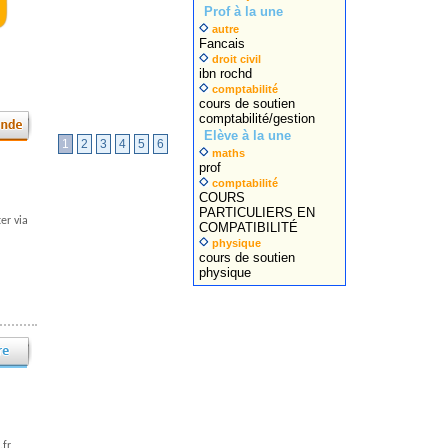
Prof à la une
autre
Fancais
droit civil
ibn rochd
comptabilité
cours de soutien
comptabilité/gestion
Elève à la une
1
2
3
4
5
6
maths
prof
comptabilité
COURS
PARTICULIERS EN
er via
COMPATIBILITÉ
physique
cours de soutien
physique
.fr