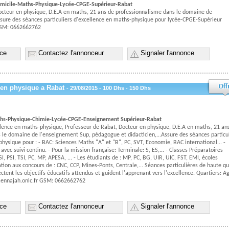
domicile-Maths-Physique-Lycée-CPGE-Supérieur-Rabat
octeur en physique, D.E.A en maths, 21 ans de professionnalisme dans le domaine de
sure des séances particuliers d'excellence en maths-physique pour lycée-CPGE-Supérieur
GSM: 0662662762
nce
Contactez l'annonceur
Signaler l'annonce
 en physique a Rabat
- 29/08/2015 - 100 Dhs - 150 Dhs
ths-Physique-Chimie-Lycée-CPGE-Enseignement Supérieur-Rabat
llence en maths-physique, Professeur de Rabat, Docteur en physique, D.E.A en maths, 21 an
 le domaine de l'enseignement Sup, pédagogue et didacticien,...Assure des séances particul
hysique pour : - BAC: Sciences Maths "A" et "B", PC, SVT, Economie, BAC international... -
avec suivi continu. - Pour la mission française: Terminale: S, ES,... - Classes Préparatoires
SI, PSI, TSI, PC, MP, APESA, ... - Les étudiants de : MP, PC, BG, UIR, UIC, FST, EMI, écoles
ation aux concours de : CNC, CCP, Mines-Ponts, Centrale,... Séances particulières de haute qu
ctent les objectifs éducatifs attendus et guident l'apprenant vers l'excellence. Quartiers: A
ennajah.onlc.fr GSM: 0662662762
nce
Contactez l'annonceur
Signaler l'annonce