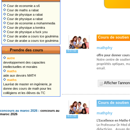
Cour de economie a s6
Cour de maths a rabat
Cour de physique a rabat
Cour de physique a rabat
Cour de economie a mohammedia
Cour de physique a kenitra
Cour de physique a fuck you
Cour de arabe a cours tce goulmima
Cours de soutien
Cour de arabe a cours tce goulmima
mathphy
Prendre des cours
0.0 /10
offre pour donner cour
autre
Notre centre de soutien
developpement des capacites
propriétés optiques, ma
intellectuelles et morales
email.
maths
aide aux devoirs MATH
maths
Afficher l'anno
Lauréat de master en ingénierie, je
donne des cours de math pour les
collégiens et les élèves du TC
Cours de soutien
concours au maroc 2026 :
concours au
mathphy
maroc 2026
0.0 /10
L'Excellence en Maths-
Le Professeur Dr Med d
didacticien,...Assure 