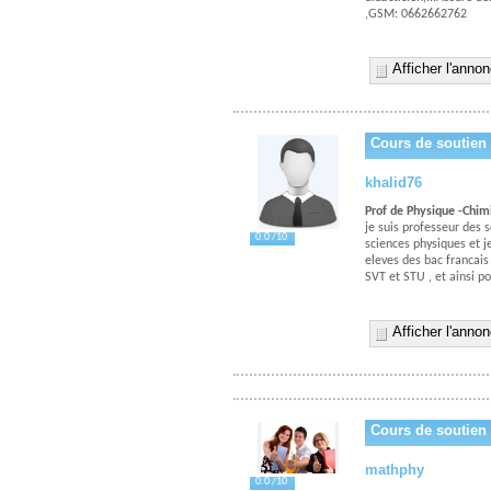
,GSM: 0662662762
Afficher l'anno
Cours de soutien
khalid76
Prof de Physique -Chim
je suis professeur des 
0.0 /10
sciences physiques et j
eleves des bac francais
SVT et STU , et ainsi po
Afficher l'anno
Cours de soutien
mathphy
0.0 /10