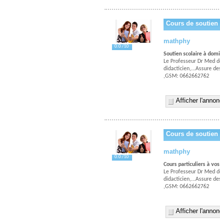
Cours de soutien
mathphy
0.0 /10
Soutien scolaire à dom
Le Professeur Dr Med d
didacticien,...Assure 
,GSM: 0662662762
Afficher l'anno
Cours de soutien
mathphy
0.0 /10
Cours particuliers à vo
Le Professeur Dr Med d
didacticien,...Assure 
,GSM: 0662662762
Afficher l'anno