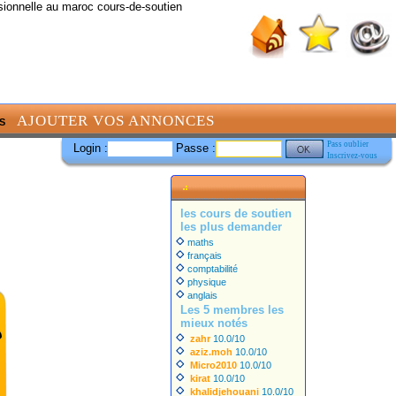
sionnelle au maroc cours-de-soutien
AJOUTER VOS ANNONCES
S
Pass oublier
Login :
Passe :
Inscrivez-vous
les cours de soutien
les plus demander
maths
français
comptabilité
physique
anglais
Les 5 membres les
mieux notés
zahr
10.0/10
aziz.moh
10.0/10
Micro2010
10.0/10
kirat
10.0/10
khalidjehouani
10.0/10