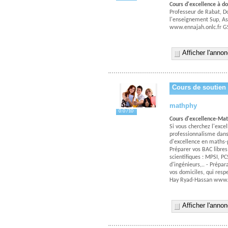
Cours d'excellence à 
Professeur de Rabat, D
l'enseignement Sup, As
www.ennajah.onlc.fr 
Afficher l'anno
Cours de soutien
mathphy
0.0 /10
Cours d'excellence-Ma
Si vous cherchez l'exce
professionnalisme dans
d'excellence en maths-p
Préparer vos BAC libres 
scientifiques : MPSI, PC
d'ingénieurs,.. - Prépar
vos domiciles, qui respe
Hay Ryad-Hassan www.
Afficher l'anno