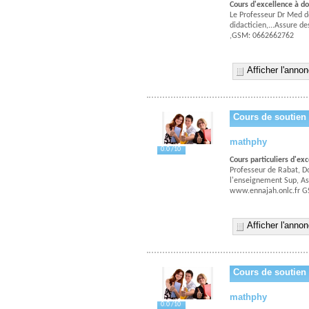
Cours d'excellence à d
Le Professeur Dr Med d
didacticien,...Assure 
,GSM: 0662662762
Afficher l'anno
Cours de soutien
mathphy
0.0 /10
Cours particuliers d'e
Professeur de Rabat, D
l'enseignement Sup, As
www.ennajah.onlc.fr 
Afficher l'anno
Cours de soutien
mathphy
0.0 /10