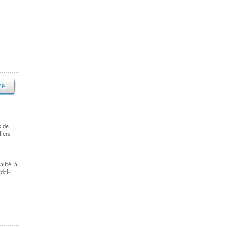
s de
iers
alité, à
gdal-