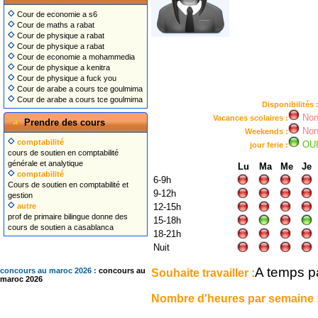
Cour de economie a s6
Cour de maths a rabat
Cour de physique a rabat
Cour de physique a rabat
Cour de economie a mohammedia
Cour de physique a kenitra
Cour de physique a fuck you
Cour de arabe a cours tce goulmima
Cour de arabe a cours tce goulmima
Disponibilités 
No
Vacances scolaires :
Prendre des cours
No
Weekends :
comptabilité
OU
jour ferie :
cours de soutien en comptabilité
générale et analytique
Lu
Ma
Me
Je
comptabilité
6-9h
Cours de soutien en comptabilité et
9-12h
gestion
autre
12-15h
prof de primaire bilingue donne des
15-18h
cours de soutien a casablanca
18-21h
Nuit
A temps pa
Souhaite travailler :
concours au maroc 2026 :
concours au
maroc 2026
Nombre d'heures par semaine 