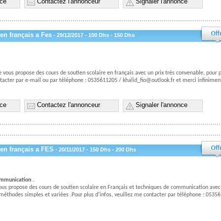
nce
Contactez l'annonceur
Signaler l'annonce
en français a Fes
- 29/12/2017 - 100 Dhs - 150 Dhs
je vous propose des cours de soutien scolaire en français avec un prix très convenable, pour 
ntacter par e-mail ou par téléphone : 0535611205 / khalid_fio@outlook.fr et merci infiniment
nce
Contactez l'annonceur
Signaler l'annonce
en français a FES
- 20/11/2017 - 150 Dhs - 200 Dhs
ommunication .
, vous propose des cours de soutien scolaire en Français et techniques de communication avec
méthodes simples et variées .Pour plus d'infos, veuillez me contacter par téléphone : 0535