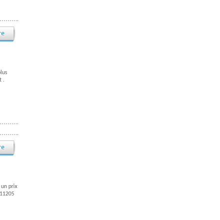
plus
 .
 un prix
611205