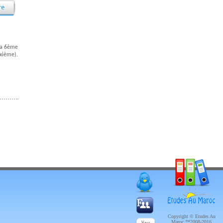
 la 6ème
ixième).
Copyright © Etudes Au
Maroc ™2008-2016