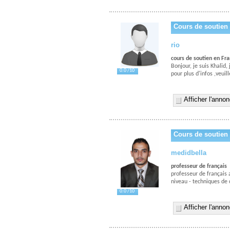
Cours de soutien 
rio
cours de soutien en Fra
Bonjour, je suis Khalid
0.0 /10
pour plus d'infos ,veui
Afficher l'anno
Cours de soutien 
medidbella
professeur de français
professeur de français
niveau - techniques de
0.0 /10
Afficher l'anno