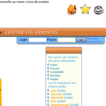
sionnelle au maroc cours-de-soutien
AJOUTER VOS ANNONCES
S
Pass oublier
Login :
Passe :
Inscrivez-vous
les cours de soutien
les plus demander
maths
français
comptabilité
physique
anglais
Les 5 membres les
mieux notés
zahr
10.0/10
aziz.moh
10.0/10
Micro2010
10.0/10
kirat
10.0/10
khalidjehouani
10.0/10