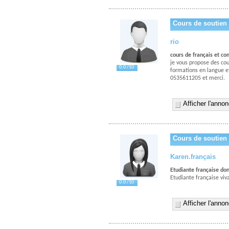
Cours de soutien 
rio
cours de français et c
je vous propose des cou
0.0 /10
formations en langue et
0535611205 et merci.
Afficher l'anno
Cours de soutien 
Karen.français
Etudiante française don
Etudiante française viv
0.0 /10
Afficher l'anno