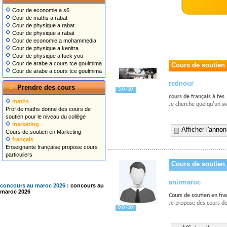
Cour de economie a s6
Cour de maths a rabat
Cour de physique a rabat
Cour de physique a rabat
Cour de economie a mohammedia
Cour de physique a kenitra
Cour de physique a fuck you
Cour de arabe a cours tce goulmima
Cours de soutien 
Cour de arabe a cours tce goulmima
rednour
Prendre des cours
3.0 /10
cours de français à fes
maths
Je cherche quelqu'un av
Prof de maths donne des cours de
soutien pour le niveau du collège
marketing
Afficher l'anno
Cours de soutien en Marketing
français
Enseignante française propose cours
particuliers
Cours de soutien 
anirmaroc
concours au maroc 2026 :
concours au
maroc 2026
Cours de soutien en fra
Je propose des cours de
0.0 /10