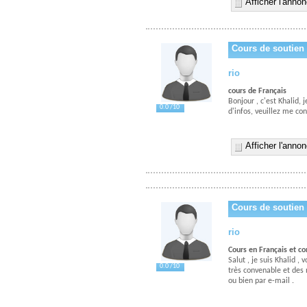
Afficher l'anno
Cours de soutien 
rio
cours de Français
Bonjour , c'est Khalid, 
0.0 /10
d'infos, veuillez me co
Afficher l'anno
Cours de soutien 
rio
Cours en Français et c
Salut , je suis Khalid 
0.0 /10
très convenable et des 
ou bien par e-mail .