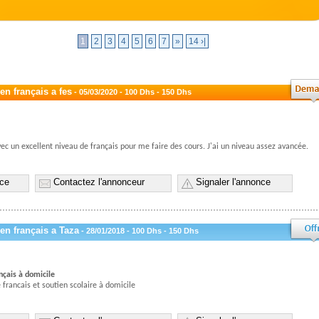
1
2
3
4
5
6
7
»
14 ›|
en français a fes
- 05/03/2020 - 100 Dhs - 150 Dhs
ec un excellent niveau de français pour me faire des cours. J'ai un niveau assez avancée.
nce
Contactez l'annonceur
Signaler l'annonce
en français a Taza
- 28/01/2018 - 100 Dhs - 150 Dhs
nçais à domicile
 francais et soutien scolaire à domicile