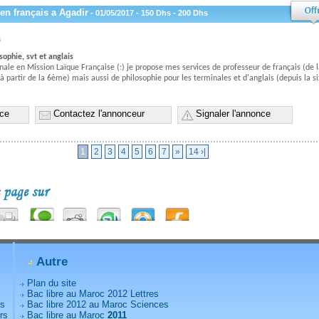
en français a Agadir
- 01/05/2017 - 150 Dhs - 200 Dhs
a
sophie, svt et anglais
nale en Mission Laïque Française (:) je propose mes services de professeur de français (de
(à partir de la 6ème) mais aussi de philosophie pour les terminales et d'anglais (depuis la s
nce
Contactez l'annonceur
Signaler l'annonce
1
2
3
4
5
6
7
»
14 ›|
Autre
Plan du site
Bac libre au Maroc 2012 Lettres
rs
Bac libre 2012 au Maroc Sciences
rs
Bac libre au Maroc
2011