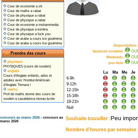
Cour de economie a s6
Cour de maths a rabat
Cour de physique a rabat
Cour de physique a rabat
Cour de economie a mohammedia
Cour de physique a kenitra
Cour de physique a fuck you
Cour de arabe a cours tce goulmima
Cour de arabe a cours tce goulmima
Disponibilités 
OU
Vacances scolaires :
Prendre des cours
OU
Weekends :
physique
OU
jour ferie :
PHYSIQUES (cours de soutien)
anglais
Lu
Ma
Me
Je
Cours d’Anglais enfants, ados et
6-9h
adultes avec l’Institut Américain
9-12h
d’Anglais Temara !
maths
12-15h
Prof de maths donne des cours de
15-18h
soutien a casablanca niveau lycée
18-21h
Nuit
Peu impor
Souhaite travailler :
concours au maroc 2026 :
concours au
maroc 2026
Nombre d'heures par semaine 