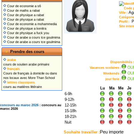
Identi
Cour de economie a s6
Code 
Cour de maths a rabat
Ag
Ville :
Cour de physique a rabat
Catégori
Cour de physique a rabat
Pa
Profil :
Cour de economie a mohammedia
Site inter
Cour de physique a kenitra
Cour de physique a fuck you
Cour de arabe a cours tce goulmima
Cour de arabe a cours tce goulmima
Prendre des cours
arabe
Disponibilités 
cours de soutien arabe primaire
OU
Vacances scolaires :
français
OU
Cours de français à domicile ou dans
Weekends :
nos locaux avec More Than School
OU
jour ferie :
lettres classiques
cours au matiéres littéraire
Lu
Ma
Me
Je
6-9h
9-12h
12-15h
concours au maroc 2026 :
concours au
maroc 2026
15-18h
18-21h
Nuit
Peu importe
Souhaite travailler :