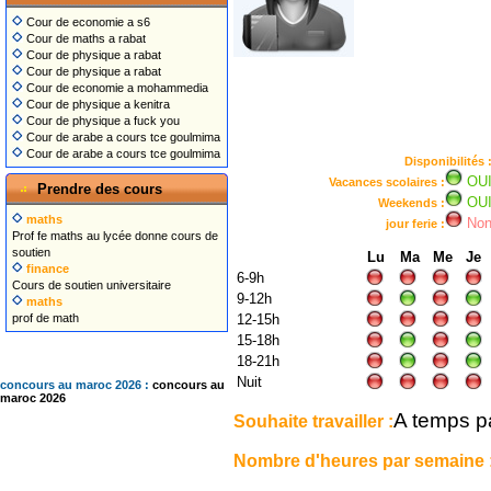
Cour de economie a s6
Cour de maths a rabat
Cour de physique a rabat
Cour de physique a rabat
Cour de economie a mohammedia
Cour de physique a kenitra
Cour de physique a fuck you
Cour de arabe a cours tce goulmima
Cour de arabe a cours tce goulmima
Disponibilités 
OU
Vacances scolaires :
Prendre des cours
OU
Weekends :
maths
No
jour ferie :
Prof fe maths au lycée donne cours de
soutien
Lu
Ma
Me
Je
finance
6-9h
Cours de soutien universitaire
9-12h
maths
prof de math
12-15h
15-18h
18-21h
Nuit
concours au maroc 2026 :
concours au
maroc 2026
A temps pa
Souhaite travailler :
Nombre d'heures par semaine 