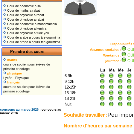
Cour de economie a s6
Cour de maths a rabat
Cour de physique a rabat
Cour de physique a rabat
Cour de economie a mohammedia
Cour de physique a kenitra
Cour de physique a fuck you
Cour de arabe a cours tce goulmima
Cour de arabe a cours tce goulmima
Disponibilités 
OU
Vacances scolaires :
Prendre des cours
OU
Weekends :
maths
OU
jour ferie :
cours de soutien pour élèves de
primaire et college
Lu
Ma
Me
Je
physique
6-9h
Lycée - Physique
9-12h
français
cours de soutien pour élèves de
12-15h
primaire et college
15-18h
18-21h
Nuit
concours au maroc 2026 :
concours au
Peu impor
maroc 2026
Souhaite travailler :
Nombre d'heures par semaine 