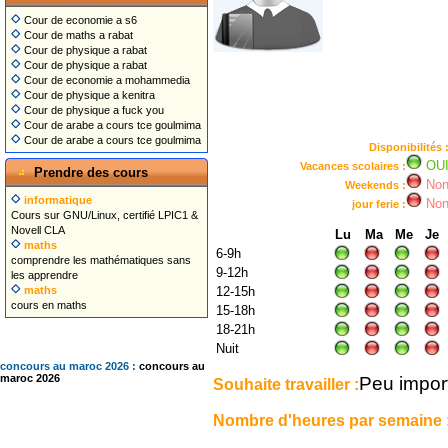
Cour de economie a s6
Cour de maths a rabat
Cour de physique a rabat
Cour de physique a rabat
Cour de economie a mohammedia
Cour de physique a kenitra
Cour de physique a fuck you
Cour de arabe a cours tce goulmima
Cour de arabe a cours tce goulmima
Disponibilités 
OU
Vacances scolaires :
Prendre des cours
No
Weekends :
informatique
No
jour ferie :
Cours sur GNU/Linux, certifié LPIC1 &
Novell CLA
Lu
Ma
Me
Je
maths
6-9h
comprendre les mathématiques sans
9-12h
les apprendre
maths
12-15h
cours en maths
15-18h
18-21h
Nuit
concours au maroc 2026 :
concours au
Peu impor
maroc 2026
Souhaite travailler :
Nombre d'heures par semaine 