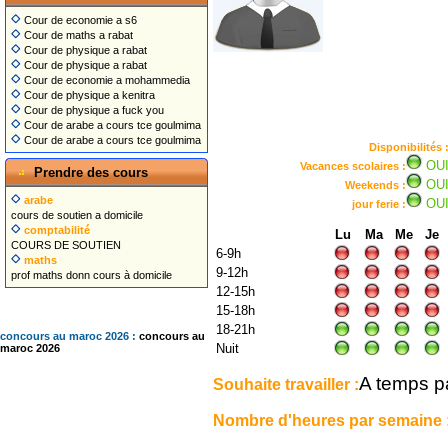
Cour de economie a s6
Cour de maths a rabat
Cour de physique a rabat
Cour de physique a rabat
Cour de economie a mohammedia
Cour de physique a kenitra
Cour de physique a fuck you
Cour de arabe a cours tce goulmima
Cour de arabe a cours tce goulmima
Disponibilités 
OU
Vacances scolaires :
Prendre des cours
OU
Weekends :
arabe
OU
jour ferie :
cours de soutien a domicile
comptabilité
Lu
Ma
Me
Je
COURS DE SOUTIEN
6-9h
maths
9-12h
prof maths donn cours à domicile
12-15h
15-18h
18-21h
concours au maroc 2026 :
concours au
Nuit
maroc 2026
A temps pa
Souhaite travailler :
Nombre d'heures par semaine 