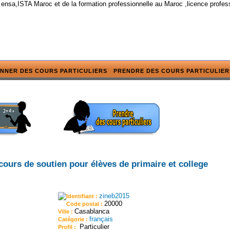
 ensa,ISTA Maroc et de la formation professionnelle au Maroc ,licence profes
NNER DES COURS PARTICULIERS
PRENDRE DES COURS PARTICULIER
cours de soutien pour élèves de primaire et college
zineb2015
Identifiant :
20000
Code postal :
Casablanca
Ville :
français
Catégorie :
Particulier
Profil :