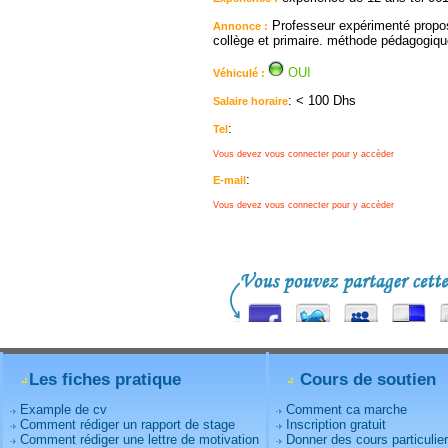
Professeur expérimenté propos
Annonce :
collège et primaire. méthode pédagogiqu
OUI
Véhiculé :
: < 100 Dhs
Salaire horaire
:
Tel
Vous devez vous connecter pour y accèder
:
E-mail
Vous devez vous connecter pour y accèder
Les fiches pratique
Cours de soutien
Example de cv
Comment ca marche
Comment rédiger un rapport de stage
Inscription gratuit
Comment rédiger une lettre de motivation
Donner des cours particulie