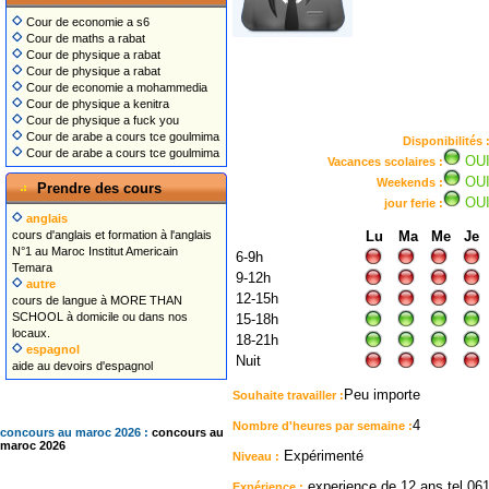
Cour de economie a s6
Cour de maths a rabat
Cour de physique a rabat
Cour de physique a rabat
Cour de economie a mohammedia
Cour de physique a kenitra
Cour de physique a fuck you
Cour de arabe a cours tce goulmima
Disponibilités 
Cour de arabe a cours tce goulmima
OU
Vacances scolaires :
OU
Weekends :
Prendre des cours
OU
jour ferie :
anglais
cours d'anglais et formation à l'anglais
Lu
Ma
Me
Je
N°1 au Maroc Institut Americain
6-9h
Temara
9-12h
autre
12-15h
cours de langue à MORE THAN
SCHOOL à domicile ou dans nos
15-18h
locaux.
18-21h
espagnol
Nuit
aide au devoirs d'espagnol
Peu importe
Souhaite travailler :
4
Nombre d'heures par semaine :
concours au maroc 2026 :
concours au
maroc 2026
Expérimenté
Niveau :
experience de 12 ans tel 06
Expérience :