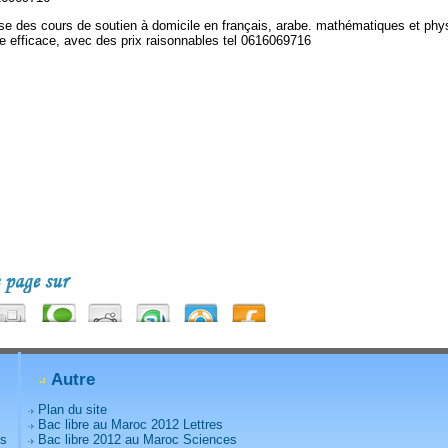
e des cours de soutien à domicile en français, arabe. mathématiques et phys
e efficace, avec des prix raisonnables tel 0616069716
Autre
Plan du site
Bac libre au Maroc 2012 Lettres
rs
Bac libre 2012 au Maroc Sciences