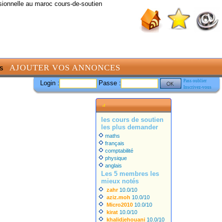
sionnelle au maroc cours-de-soutien
AJOUTER VOS ANNONCES
S
Pass oublier
Login :
Passe :
Inscrivez-vous
les cours de soutien
les plus demander
maths
français
comptabilité
physique
anglais
Les 5 membres les
mieux notés
zahr
10.0/10
aziz.moh
10.0/10
Micro2010
10.0/10
kirat
10.0/10
khalidjehouani
10.0/10