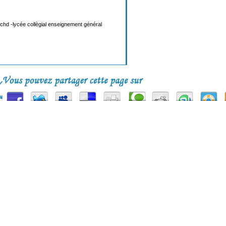
ochd -lycée collègial enseignement général