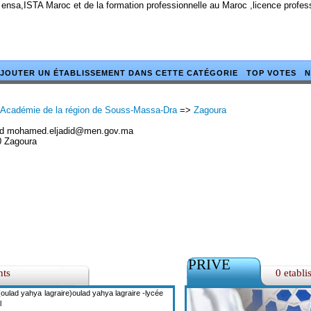
 ensa,ISTA Maroc et de la formation professionnelle au Maroc ,licence profe
JOUTER UN ÉTABLISSEMENT DANS CETTE CATÉGORIE
TOP VOTES
N
Académie de la région de Souss-Massa-Dra
=>
Zagoura
 mohamed.eljadid@men.gov.ma
0 Zagoura
PRIVE
nts
0 etabli
oulad yahya lagraire)oulad yahya lagraire -lycée
l