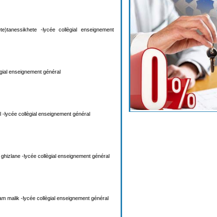
te)tanessikhete -lycée collègial enseignement
ègial enseignement général
 -lycée collègial enseignement général
l ghizlane -lycée collègial enseignement général
m malik -lycée collègial enseignement général