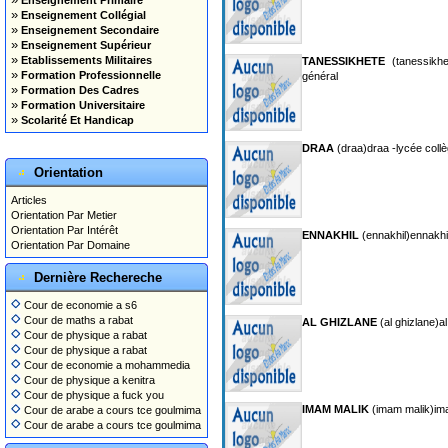
Enseignement Primaire
»
Enseignement Collégial
»
Enseignement Secondaire
»
Enseignement Supérieur
»
Etablissements Militaires
TANESSIKHETE
(tanessikhe
»
Formation Professionnelle
général
»
Formation Des Cadres
»
Formation Universitaire
»
Scolarité Et Handicap
DRAA
(draa)draa -lycée coll
Orientation
Articles
Orientation Par Metier
Orientation Par Intérêt
ENNAKHIL
(ennakhil)ennakhil
Orientation Par Domaine
Dernière Rechereche
Cour de economie a s6
Cour de maths a rabat
AL GHIZLANE
(al ghizlane)a
Cour de physique a rabat
Cour de physique a rabat
Cour de economie a mohammedia
Cour de physique a kenitra
Cour de physique a fuck you
IMAM MALIK
(imam malik)ima
Cour de arabe a cours tce goulmima
Cour de arabe a cours tce goulmima