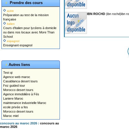
Prendre des cours
autre
IBN ROCHD
(ibn rochd)ibn r
Préparation au test de la mission
française
italien
Cours d'italien pour lycéens à domicile
ou dans nos locaux avec More Than
School
espagnol
Enseignant espagnol
Autres liens
Test qi
Agence web maroc
Casablanca desert tours
Fez guided tour
Morocco desert tours
Agence immobilière à Fés
Laniere Maroc
maintenance industrielle Maroc
ecole privée a fes
Morocco desert tours
Maroc miel
concours au maroc 2026 :
concours au
maroc 2026