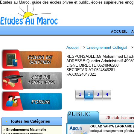
Etudes au Maroc, guide des écoles privée et public, écoles supérieures encg
ACCUEIL
A
Accueil
=>
Enseignement Collégial
=>
RESPONSABLE:Mr Mohammed Eljadid
ADRESSE:Quartier Administratif 4998
LIGNE DIRECTE:0524846280
SECRETARIAT:0524846281
FAX:0524847021
1
2
3
4
PUBLIC
28 etablisseme
Toutes les Catégories
OULAD YAHYA LAGRAIRE
(
»
Enseignement Maternelle
collègial enseignement généra
»