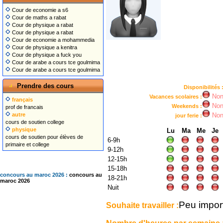
Cour de economie a s6
Cour de maths a rabat
Cour de physique a rabat
Cour de physique a rabat
Cour de economie a mohammedia
Cour de physique a kenitra
Cour de physique a fuck you
Cour de arabe a cours tce goulmima
Cour de arabe a cours tce goulmima
Prendre des cours
Disponibilités 
No
Vacances scolaires :
français
No
Weekends :
prof de francais
autre
No
jour ferie :
cours de soutien college
physique
Lu
Ma
Me
Je
cours de soutien pour élèves de
6-9h
primaire et college
9-12h
12-15h
15-18h
concours au maroc 2026 :
concours au
18-21h
maroc 2026
Nuit
Peu impor
Souhaite travailler :