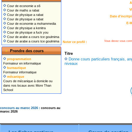
A
Cour de economie a s6
Vi
Cour de maths a rabat
Cour de physique a rabat
Date d'incritpi
Cour de physique a rabat
E-M
Cour de economie a mohammedia
Cour de physique a kenitra
Cour de physique a fuck you
Cour de arabe a cours tce goulmima
Vous devez vous conn
Cour de arabe a cours tce goulmima
Noter ce profil :
Prendre des cours
Titre
Donne cours particuliers français, a
programmation
niveaux
Formateur en informatique
bureautique
Formateur informatique
mécanique
Cours de mécanique à domicile ou
dans nos locaux avec More Than
School
concours au maroc 2026 :
concours au
maroc 2026