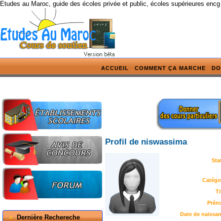
Etudes au Maroc, guide des écoles privée et public, écoles supérieures encg
ACCUEIL
COMMENT ÇA MARCHE
DO
Profil de niswassima
Sta
Catégor
Ti
Prén
Date de naissan
Dernière Rechereche