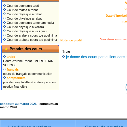
A
Cour de economie a s6
Vi
Cour de maths a rabat
Cour de physique a rabat
Date d'incritpi
Cour de physique a rabat
E-M
Cour de economie a mohammedia
Cour de physique a kenitra
Cour de physique a fuck you
Cour de arabe a cours tce goulmima
Vous devez vous conn
Cour de arabe a cours tce goulmima
Noter ce profil :
Prendre des cours
Titre
je donne des cours particuliers dans 
arabe
Cours d'arabe Rabat - MORE THAN
SCHOOL
français
cours de français et communication
comptabilité
prof de comptabilité et statistique et en
gestion financière
concours au maroc 2026 :
concours au
maroc 2026