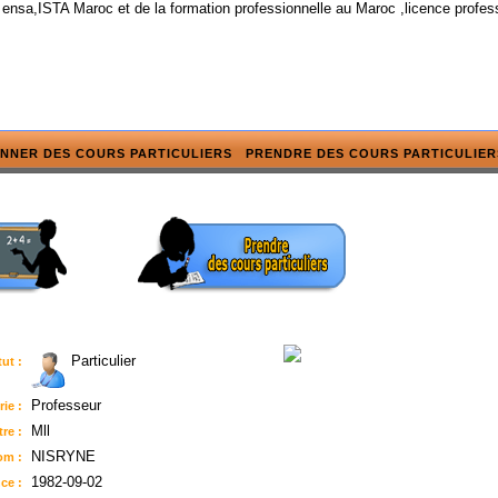
 ensa,ISTA Maroc et de la formation professionnelle au Maroc ,licence profes
NNER DES COURS PARTICULIERS
PRENDRE DES COURS PARTICULIER
Particulier
tut :
Professeur
ie :
Mll
tre :
NISRYNE
om :
1982-09-02
ce :