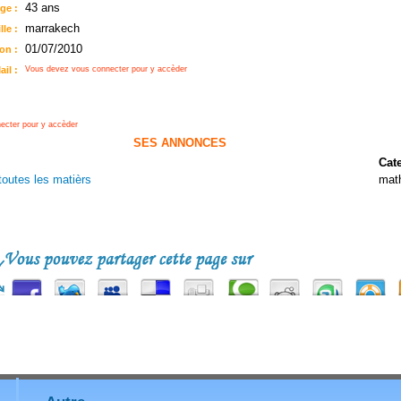
43 ans
ge :
marrakech
lle :
01/07/2010
on :
ail :
Vous devez vous connecter pour y accèder
ecter pour y accèder
SES ANNONCES
Cat
toutes les matièrs
mat