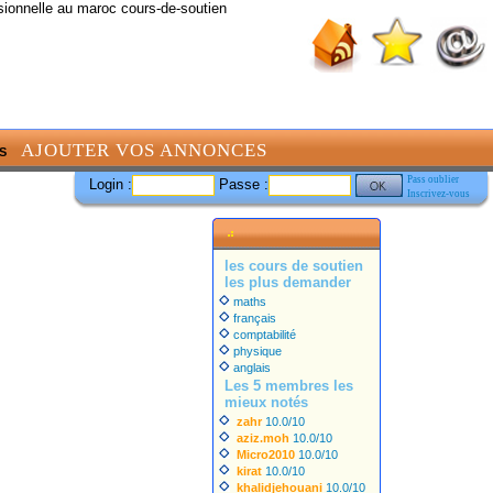
sionnelle au maroc cours-de-soutien
AJOUTER VOS ANNONCES
S
Pass oublier
Login :
Passe :
Inscrivez-vous
les cours de soutien
les plus demander
maths
français
comptabilité
physique
anglais
Les 5 membres les
mieux notés
zahr
10.0/10
aziz.moh
10.0/10
Micro2010
10.0/10
kirat
10.0/10
khalidjehouani
10.0/10