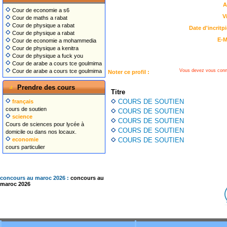
A
Cour de economie a s6
Vi
Cour de maths a rabat
Cour de physique a rabat
Date d'incritpi
Cour de physique a rabat
E-M
Cour de economie a mohammedia
Cour de physique a kenitra
Cour de physique a fuck you
Cour de arabe a cours tce goulmima
Vous devez vous conn
Cour de arabe a cours tce goulmima
Noter ce profil :
Prendre des cours
Titre
COURS DE SOUTIEN
français
cours de soutien
COURS DE SOUTIEN
science
COURS DE SOUTIEN
Cours de sciences pour lycée à
COURS DE SOUTIEN
domicile ou dans nos locaux.
COURS DE SOUTIEN
economie
cours particulier
concours au maroc 2026 :
concours au
maroc 2026