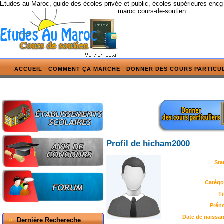
Etudes au Maroc, guide des écoles privée et public, écoles supérieures encg
maroc cours-de-soutien
ACCUEIL
COMMENT ÇA MARCHE
DONNER DES COURS PARTICU
Profil de hicham2000
Sta
Catégor
Ti
Prén
Date de naissan
Dernière Rechereche