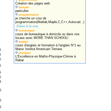
Création des pages web
français
partculier
programmation
je cherche un cour de
programmation(Matlab,Maple,C,C++,Autocad...)
Elève à la une
bureautique
cours de bureautique à domicile ou dans nos
locaux avec MORE THAN SCHOOL!
anglais
cours d'anglais et formation à l'anglais N°1 au
Maroc Institut Americain Temara
6
physique
6
L'Excellence en Maths-Physique-Chimie à
6
Rabat
6
6
5
3
6
6
6