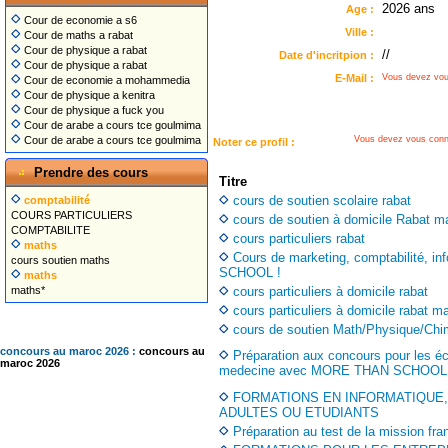
2026 ans
Age :
Cour de economie a s6
Ville :
Cour de maths a rabat
Cour de physique a rabat
//
Date d'incritpion :
Cour de physique a rabat
E-Mail :
Vous devez vou
Cour de economie a mohammedia
Cour de physique a kenitra
Cour de physique a fuck you
Cour de arabe a cours tce goulmima
Vous devez vous conn
Cour de arabe a cours tce goulmima
Noter ce profil :
Prendre des cours
Titre
cours de soutien scolaire rabat
comptabilité
COURS PARTICULIERS
cours de soutien à domicile Rabat m
COMPTABILITE
cours particuliers rabat
maths
Cours de marketing, comptabilité, 
cours soutien maths
SCHOOL !
maths
cours particuliers à domicile rabat
maths*
cours particuliers à domicile rabat m
cours de soutien Math/Physique/Chi
concours au maroc 2026 :
concours au
Préparation aux concours pour les éc
maroc 2026
medecine avec MORE THAN SCHOOL 
FORMATIONS EN INFORMATIQUE,
ADULTES OU ETUDIANTS
Préparation au test de la mission fra