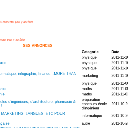
s connecter pour y accèder
ecter pour y accèder
SES ANNONCES
Categorie
Date
physique
2011-11-1
aroc
physique
2011-11-1
physique
2011-11-1
informatique, infographie, finance…MORE THAN
marketing
2011-11-1
physique
2011-11-0
aroc
maths
2011-11-0
mie
maths
2011-11-0
préparation
oles d’ingénieurs, d’architecture, pharmacie &
concours école
2011-10-2
!
d'ingénieur
 MARKETING, LANGUES, ETC POUR
informatique
2011-10-2
nçaise
autre
2011-10-2