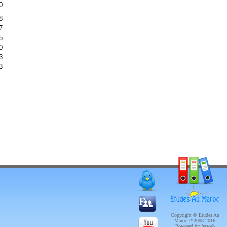
0
8
7
5
0
3
3
Copyright © Etudes Au
Maroc ™2008-2016
Powored by fesweb