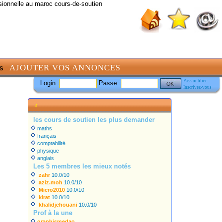
sionnelle au maroc cours-de-soutien
AJOUTER VOS ANNONCES
S
Pass oublier
Login :
Passe :
Inscrivez-vous
les cours de soutien les plus demander
maths
français
comptabilité
physique
anglais
Les 5 membres les mieux notés
zahr
10.0/10
aziz.moh
10.0/10
Micro2010
10.0/10
kirat
10.0/10
khalidjehouani
10.0/10
Prof à la une
graphismedao