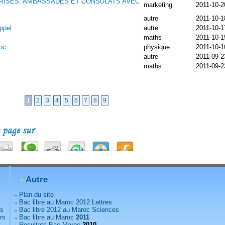
RISES, AMBASSADES ET CONSULATS AVEC
marketing
2011-10-2
autre
2011-10-1
ppel
autre
2011-10-1
maths
2011-10-1
roc
physique
2011-10-1
autre
2011-09-2
maths
2011-09-2
1
2
3
4
5
6
7
8
9
Autre
Plan du site
Bac libre au Maroc 2012 Lettres
rs
Bac libre 2012 au Maroc Sciences
rs
Bac libre au Maroc
2011
Resultats Bac Maroc
2010