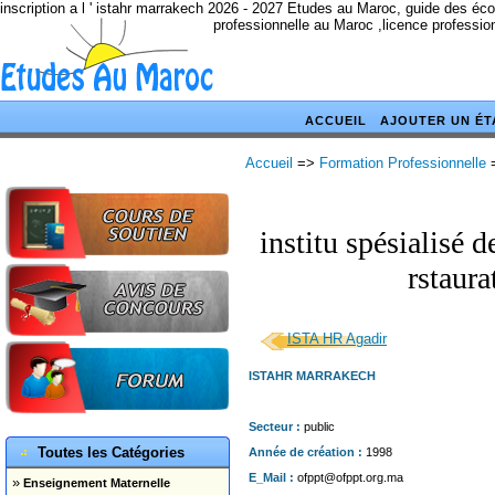
inscription a l ' istahr marrakech 2026 - 2027 Etudes au Maroc, guide des éc
professionnelle au Maroc ,licence professio
ACCUEIL
AJOUTER UN ÉT
Accueil
=>
Formation Professionnelle
institu spésialisé 
rstaur
ISTA HR Agadir
ISTAHR MARRAKECH
Secteur :
public
Toutes les Catégories
Année de création :
1998
E_Mail :
ofppt@ofppt.org.ma
»
Enseignement Maternelle