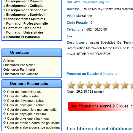
»
Enseignement Primaire
Site Web :
www.ofppt.org.ma
»
Enseignement Collégial
Adresse :
Route Moulay Brahim Km3 Marrak
»
Enseignement Secondaire
»
Enseignement Supérieur
Ville :
Marrakech
»
Etablissements Militaires
Code Postale :
0
»
Formation Professionnelle
»
Formation Des Cadres
Téléphone :
0524.38.30.80
»
Formation Universitaire
Fax :
»
Scolarité Et Handicap
Descripton :
Institut Spécialisé De Techn
Restauration Marrakech Maroc.Office de la fo
Orientation
travail. ISTAHR MARRAKECH
Articles
Orientation Par Metier
Orientation Par Intérêt
Proposer un Dossier d'inscription
Orientation Par Domaine
Dernière Rechereche
Note :
10.0
/10 [ 12 points]
Cour de economie a s6
Cour de maths a rabat
Cour de physique a rabat
Cour de physique a rabat
Une informations eronné ? Cliquez ici
Cour de economie a mohammedia
Cour de physique a kenitra
Cour de physique a fuck you
Cour de arabe a cours tce goulmima
Cour de arabe a cours tce goulmima
Les filières de cet établisse