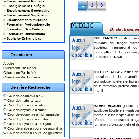
»
Enseignement Primaire
1
2
3
»
Enseignement Collégial
»
Enseignement Secondaire
»
Enseignement Supérieur
»
Etablissements Militaires
PUBLIC
»
Formation Professionnelle
»
20 etablisseme
Formation Des Cadres
»
Formation Universitaire
»
ISIT TANGER
(institut sup
Scolarité Et Handicap
tourisme de tanger maroc)
supérieur international d
maroc.office de la formation 
Orientation
formation de travail.
Articles
Orientation Par Metier
ITHT FES ATLAS
(institut de
Orientation Par Intérêt
touristique de fes maroc)it
Orientation Par Domaine
technologie hôtelière et touris
de la formation professionnel
Dernière Rechereche
travail.
Cour de economie a s6
Cour de maths a rabat
Cour de physique a rabat
ISTAHT AGADIR
(institut s
Cour de physique a rabat
appliquée hôtelière et touristi
Cour de economie a mohammedia
maroc : institut spécialisé d
Cour de physique a kenitra
hôtelière et touristique d'ag
Cour de physique a fuck you
formation professionnelle et de
Cour de arabe a cours tce goulmima
Cour de arabe a cours tce goulmima