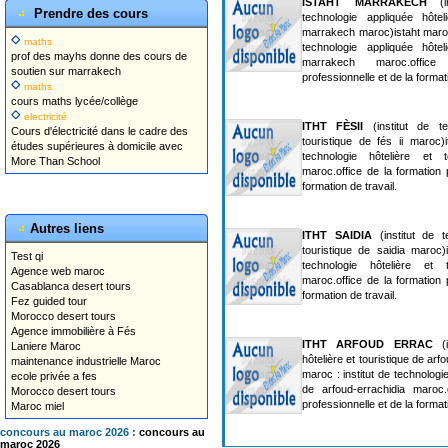
ISTAHT MARRAKECH
(in
Prendre des cours
technologie appliquée hôtel
marrakech maroc)istaht maroc 
maths
technologie appliquée hôtel
prof des mayhs donne des cours de
marrakech maroc.offic
soutien sur marrakech
professionnelle et de la formati
maths
cours maths lycée/collège
electricité
ITHT FÈSII
(institut de te
Cours d'électricité dans le cadre des
touristique de fés ii maroc)i
études supérieures à domicile avec
technologie hôtelière et 
More Than School
maroc.office de la formation 
formation de travail.
Autres liens
ITHT SAIDIA
(institut de t
touristique de saidia maroc)i
Test qi
technologie hôtelière et 
Agence web maroc
maroc.office de la formation 
Casablanca desert tours
formation de travail.
Fez guided tour
Morocco desert tours
Agence immobilière à Fés
ITHT ARFOUD ERRAC
(i
Laniere Maroc
hôtelière et touristique de arf
maintenance industrielle Maroc
maroc : institut de technologie
ecole privée a fes
de arfoud-errachidia maroc.
Morocco desert tours
professionnelle et de la formati
Maroc miel
concours au maroc 2026 :
concours au
maroc 2026