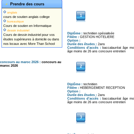
Prendre des cours
anglais
1
cours de soutien anglais college
bureautique
Cours de soutien en Informatique
dessin industriel
Diplôme :
technitien spésialisée
Cours de dessin industriel pour vos
Filière :
GESTION HOTELIERE
études supérieures à domicile ou dans
Option :
nos locaux avec More Than School
Durée des études :
2ans
Conditions d'accès :
baccalauréat âge mo
âge moins de 26 ans concoure entretien
concours au maroc 2026 :
concours au
maroc 2026
2
Diplôme :
technitien
Filière :
HEBERGEMENT RECEPTION
Option :
Durée des études :
2ans
Conditions d'accès :
baccalauréat âge mo
âge moins de 26 ans concoure entretien
3