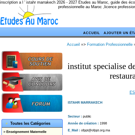
inscription a l ' istahr marrakech 2026 - 2027 Etudes au Maroc, guide des éc
professionnelle au Maroc ,licence professio
ACCUEIL
AJOUTER UN ÉT
Accueil
=>
Formation Professionnelle
institut specialise 
restaur
ES
ISTAHR MARRAKECH
Secteur :
public
Toutes les Catégories
Année de création :
1998
E_Mail :
ofppt@ofppt.org.ma
»
Enseignement Maternelle