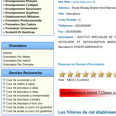
»
Enseignement Primaire
Site Web :
www.ofppt.org.ma
»
Enseignement Collégial
Adresse :
Route Moulay Brahim Km3 Marrak
»
Enseignement Secondaire
»
Enseignement Supérieur
Ville :
Marrakech
»
Etablissements Militaires
Code Postale :
0
»
Formation Professionnelle
»
Formation Des Cadres
Téléphone :
0524383080
»
Formation Universitaire
Fax :
0524383080
»
Scolarité Et Handicap
Descripton :
INSTITUT SPECIALISE DE
HOTELIERE ET RESTAURATION MARR
Orientation
Marrakech) ISTAHR MARRAKECH
Articles
Orientation Par Metier
Orientation Par Intérêt
Proposer un Dossier d'inscription
Orientation Par Domaine
Dernière Rechereche
Note :
7.6
/10 [ 21 points]
Cour de economie a s6
Cour de maths a rabat
Cour de physique a rabat
Cour de physique a rabat
Une informations eronné ? Cliquez ici
Cour de economie a mohammedia
Cour de physique a kenitra
Cour de physique a fuck you
Cour de arabe a cours tce goulmima
Cour de arabe a cours tce goulmima
Les filières de cet établisse