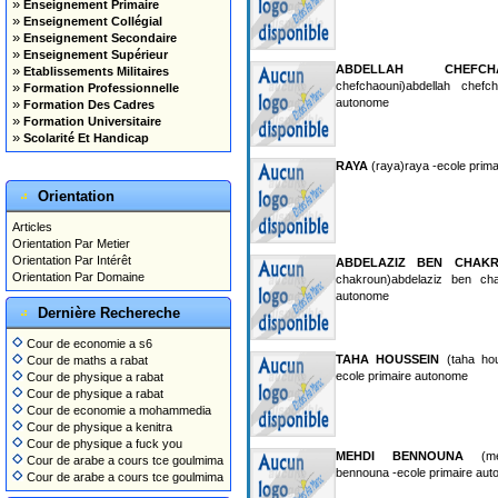
»
Enseignement Primaire
»
Enseignement Collégial
»
Enseignement Secondaire
»
Enseignement Supérieur
»
ABDELLAH CHEFCHA
Etablissements Militaires
»
chefchaouni)abdellah chefc
Formation Professionnelle
»
autonome
Formation Des Cadres
»
Formation Universitaire
»
Scolarité Et Handicap
RAYA
(raya)raya -ecole prim
Orientation
Articles
Orientation Par Metier
Orientation Par Intérêt
ABDELAZIZ BEN CHAK
Orientation Par Domaine
chakroun)abdelaziz ben cha
autonome
Dernière Rechereche
Cour de economie a s6
TAHA HOUSSEIN
(taha hou
Cour de maths a rabat
ecole primaire autonome
Cour de physique a rabat
Cour de physique a rabat
Cour de economie a mohammedia
Cour de physique a kenitra
Cour de physique a fuck you
MEHDI BENNOUNA
(meh
Cour de arabe a cours tce goulmima
bennouna -ecole primaire au
Cour de arabe a cours tce goulmima