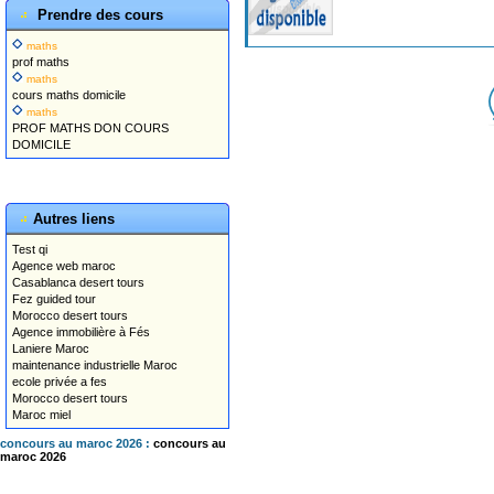
Prendre des cours
maths
prof maths
maths
cours maths domicile
maths
PROF MATHS DON COURS
DOMICILE
Autres liens
Test qi
Agence web maroc
Casablanca desert tours
Fez guided tour
Morocco desert tours
Agence immobilière à Fés
Laniere Maroc
maintenance industrielle Maroc
ecole privée a fes
Morocco desert tours
Maroc miel
concours au maroc 2026 :
concours au
maroc 2026