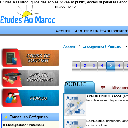
Etudes au Maroc, guide des écoles privée et public, écoles supérieures encg
maroc home
ACCUEIL
AJOUTER UN ÉTABLISSEMEN
Accueil
=>
Enseignement Primaire
=>
1
2
3
4
5
6
PUBLIC
55 etablisseme
AMROU BNOU LAASSE
(am
bnou laasse -ecole primaire 
Toutes les Catégories
LAMDADHA
(lamdadha)lamda
»
Enseignement Maternelle
centre ecole mère