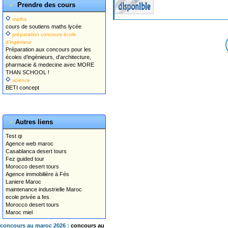
Prendre des cours
maths
cours de soutiens maths lycée
préparation concours école
d'ingénieur
Préparation aux concours pour les
écoles d’ingénieurs, d’architecture,
pharmacie & medecine avec MORE
THAN SCHOOL !
science
BETI concept
Autres liens
Test qi
Agence web maroc
Casablanca desert tours
Fez guided tour
Morocco desert tours
Agence immobilière à Fés
Laniere Maroc
maintenance industrielle Maroc
ecole privée a fes
Morocco desert tours
Maroc miel
concours au maroc 2026 :
concours au