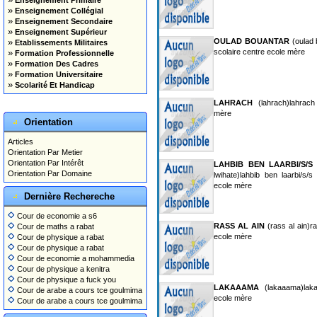
Enseignement Primaire
»
Enseignement Collégial
»
Enseignement Secondaire
»
Enseignement Supérieur
»
OULAD BOUANTAR
(oulad 
Etablissements Militaires
»
scolaire centre ecole mère
Formation Professionnelle
»
Formation Des Cadres
»
Formation Universitaire
»
Scolarité Et Handicap
LAHRACH
(lahrach)lahrach
mère
Orientation
Articles
Orientation Par Metier
Orientation Par Intérêt
LAHBIB BEN LAARBI/S/S
Orientation Par Domaine
lwihate)lahbib ben laarbi/s/s
ecole mère
Dernière Rechereche
Cour de economie a s6
RASS AL AIN
(rass al ain)ra
Cour de maths a rabat
ecole mère
Cour de physique a rabat
Cour de physique a rabat
Cour de economie a mohammedia
Cour de physique a kenitra
Cour de physique a fuck you
LAKAAAMA
(lakaaama)laka
Cour de arabe a cours tce goulmima
ecole mère
Cour de arabe a cours tce goulmima