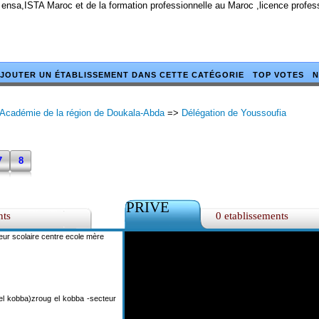
 ensa,ISTA Maroc et de la formation professionnelle au Maroc ,licence profe
JOUTER UN ÉTABLISSEMENT DANS CETTE CATÉGORIE
TOP VOTES
N
Académie de la région de Doukala-Abda
=>
Délégation de Youssoufia
7
8
PRIVE
nts
0 etablissements
eur scolaire centre ecole mère
el kobba)zroug el kobba -secteur