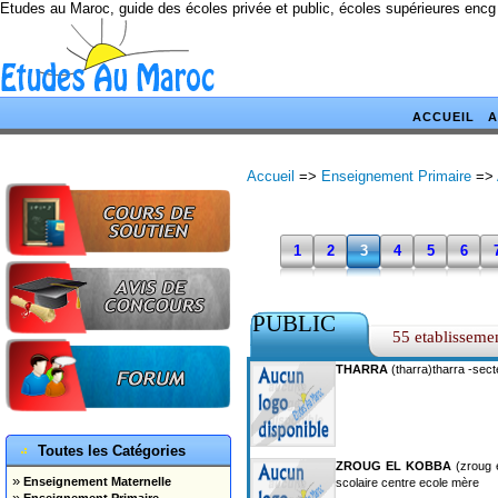
Etudes au Maroc, guide des écoles privée et public, écoles supérieures encg
ACCUEIL
A
Accueil
=>
Enseignement Primaire
=>
1
2
3
4
5
6
PUBLIC
55 etablisseme
THARRA
(tharra)tharra -sect
Toutes les Catégories
ZROUG EL KOBBA
(zroug 
»
Enseignement Maternelle
scolaire centre ecole mère
»