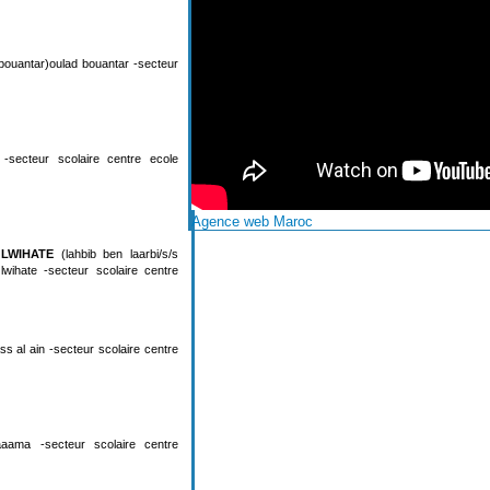
bouantar)oulad bouantar -secteur
 -secteur scolaire centre ecole
Agence web Maroc
 LWIHATE
(lahbib ben laarbi/s/s
 lwihate -secteur scolaire centre
ss al ain -secteur scolaire centre
aama -secteur scolaire centre