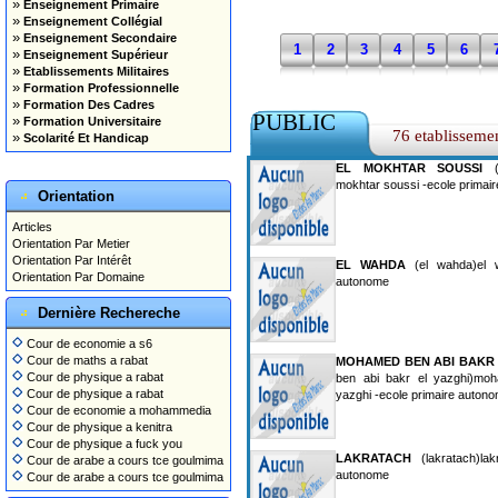
»
Enseignement Primaire
»
Enseignement Collégial
»
Enseignement Secondaire
1
2
3
4
5
6
»
Enseignement Supérieur
»
Etablissements Militaires
»
Formation Professionnelle
»
Formation Des Cadres
PUBLIC
»
Formation Universitaire
76 etablisseme
»
Scolarité Et Handicap
EL MOKHTAR SOUSSI
(e
mokhtar soussi -ecole primai
Orientation
Articles
Orientation Par Metier
Orientation Par Intérêt
EL WAHDA
(el wahda)el w
Orientation Par Domaine
autonome
Dernière Rechereche
Cour de economie a s6
Cour de maths a rabat
MOHAMED BEN ABI BAKR 
Cour de physique a rabat
ben abi bakr el yazghi)mo
Cour de physique a rabat
yazghi -ecole primaire auton
Cour de economie a mohammedia
Cour de physique a kenitra
Cour de physique a fuck you
LAKRATACH
(lakratach)lak
Cour de arabe a cours tce goulmima
autonome
Cour de arabe a cours tce goulmima