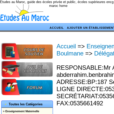
Etudes au Maroc, guide des écoles privée et public, écoles supérieures encg
maroc home
ACCUEIL
AJOUTER UN ÉTABLISSEMEN
Accueil
=>
Enseignem
Boulmane
=>
Délégat
RESPONSABLE:Mr Ab
abderrahim.benbra
ADRESSE:BP:187 Se
LIGNE DIRECTE:05
SECRÉTARIAT:0535
FAX:0535661492
Toutes les Catégories
»
Enseignement Maternelle