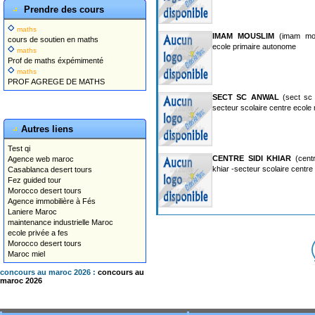
Prendre des cours
maths
IMAM MOUSLIM
(imam mou
cours de soutien en maths
ecole primaire autonome
maths
Prof de maths éxpémimenté
maths
PROF AGREGE DE MATHS
SECT SC ANWAL
(sect sc 
secteur scolaire centre ecole
Autres liens
Test qi
CENTRE SIDI KHIAR
(centr
Agence web maroc
khiar -secteur scolaire centr
Casablanca desert tours
Fez guided tour
Morocco desert tours
Agence immobilière à Fés
Laniere Maroc
maintenance industrielle Maroc
ecole privée a fes
Morocco desert tours
Maroc miel
concours au maroc 2026 :
concours au
maroc 2026