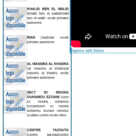
KHALID BEN EL WALID
(khalid ben el walid)khalid
ben el walid -ecole primaire
autonome
RIAD
(riad)riad -ecole
primaire autonome
Agence web Maroc
AL MASSIRA AL KHADRA
(al massira al khadra)al
massira al khadra -ecole
primaire autonome
SECT SC MOUHA
OUHAMOU EZZIANI
(sect
sc mouha ouhamou
ezziani)sect sc mouha
ouhamou ezziani -secteur
scolaire centre ecole mère
CENTRE TAZOUTA
(centre tazouta)centre