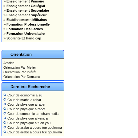
»
Enseignement Primaire
»
Enseignement Collégial
»
Enseignement Secondaire
»
Enseignement Supérieur
»
Etablissements Militaires
»
Formation Professionnelle
»
Formation Des Cadres
»
Formation Universitaire
»
Scolarité Et Handicap
Orientation
Articles
Orientation Par Metier
Orientation Par Intérêt
Orientation Par Domaine
Dernière Rechereche
Cour de economie a s6
Cour de maths a rabat
Cour de physique a rabat
Cour de physique a rabat
Cour de economie a mohammedia
Cour de physique a kenitra
Cour de physique a fuck you
Cour de arabe a cours tce goulmima
Cour de arabe a cours tce goulmima