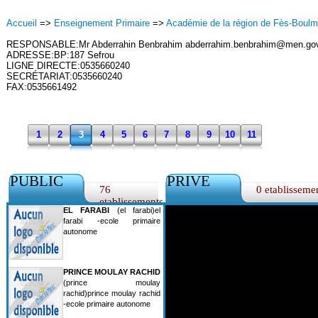
Accueil
=>
Enseignement Primaire
=>
Académie de la région de Fès-Boul
RESPONSABLE:Mr Abderrahin Benbrahim abderrahim.benbrahim@men.go
ADRESSE:BP:187 Sefrou
LIGNE DIRECTE:0535660240
SECRÉTARIAT:0535660240
FAX:0535661492
1
2
3
4
5
6
7
8
9
10
11
PUBLIC
PRIVE
76
0 etablisseme
etablissements
EL FARABI
(el farabi)el
farabi -ecole primaire
autonome
PRINCE MOULAY RACHID
(prince moulay
rachid)prince moulay rachid
-ecole primaire autonome