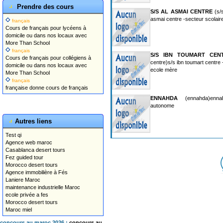
Prendre des cours
S/S AL ASMAI CENTRE
(s/s
asmai centre -secteur scolair
français
Cours de français pour lycéens à
domicile ou dans nos locaux avec
More Than School
français
S/S IBN TOUMART CEN
Cours de français pour collégiens à
centre)s/s ibn toumart centre 
domicile ou dans nos locaux avec
ecole mère
More Than School
français
française donne cours de français
ENNAHDA
(ennahda)ennah
autonome
Autres liens
Test qi
Agence web maroc
Casablanca desert tours
Fez guided tour
Morocco desert tours
Agence immobilière à Fés
Laniere Maroc
maintenance industrielle Maroc
ecole privée a fes
Morocco desert tours
Maroc miel
concours au maroc 2026 :
concours au