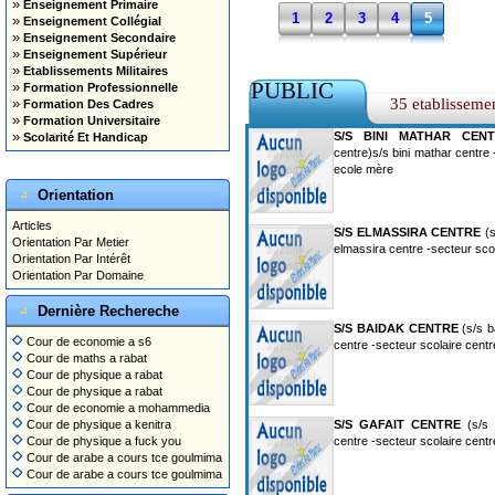
»
Enseignement Primaire
1
2
3
4
5
»
Enseignement Collégial
»
Enseignement Secondaire
»
Enseignement Supérieur
»
Etablissements Militaires
PUBLIC
»
Formation Professionnelle
»
35 etablisseme
Formation Des Cadres
»
Formation Universitaire
»
S/S BINI MATHAR CEN
Scolarité Et Handicap
centre)s/s bini mathar centre 
ecole mère
Orientation
Articles
S/S ELMASSIRA CENTRE
(s
Orientation Par Metier
elmassira centre -secteur sco
Orientation Par Intérêt
Orientation Par Domaine
Dernière Rechereche
S/S BAIDAK CENTRE
(s/s b
Cour de economie a s6
centre -secteur scolaire cent
Cour de maths a rabat
Cour de physique a rabat
Cour de physique a rabat
Cour de economie a mohammedia
Cour de physique a kenitra
S/S GAFAIT CENTRE
(s/s g
Cour de physique a fuck you
centre -secteur scolaire cent
Cour de arabe a cours tce goulmima
Cour de arabe a cours tce goulmima