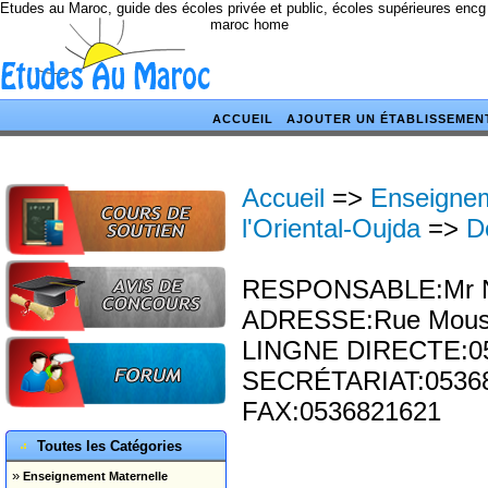
Etudes au Maroc, guide des écoles privée et public, écoles supérieures encg
maroc home
ACCUEIL
AJOUTER UN ÉTABLISSEMEN
Accueil
=>
Enseignem
l'Oriental-Oujda
=>
D
RESPONSABLE:Mr Naj
ADRESSE:Rue Moussa
LINGNE DIRECTE:0
SECRÉTARIAT:0536
FAX:0536821621
Toutes les Catégories
»
Enseignement Maternelle