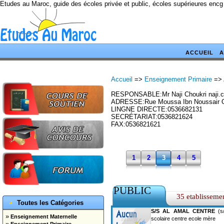
Etudes au Maroc, guide des écoles privée et public, écoles supérieures encg
ACCUEIL
A
Accueil
=>
Enseignement Primaire
=>
RESPONSABLE:Mr Naji Choukri naji.
ADRESSE:Rue Moussa Ibn Noussair 
LINGNE DIRECTE:0536682131
SECRÉTARIAT:0536821624
FAX:0536821621
1
2
3
4
5
PUBLIC
35 etablisseme
Toutes les Catégories
S/S AL AMAL CENTRE
(s/
»
Enseignement Maternelle
scolaire centre ecole mère
»