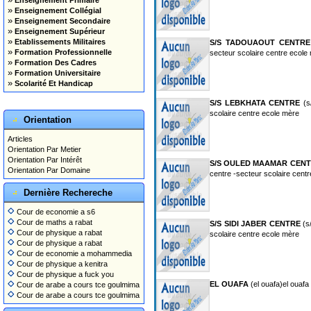
Enseignement Primaire
»
Enseignement Collégial
»
Enseignement Secondaire
»
Enseignement Supérieur
»
Etablissements Militaires
S/S TADOUAOUT CENTRE
»
Formation Professionnelle
secteur scolaire centre ecole
»
Formation Des Cadres
»
Formation Universitaire
»
Scolarité Et Handicap
S/S LEBKHATA CENTRE
(s/
scolaire centre ecole mère
Orientation
Articles
Orientation Par Metier
Orientation Par Intérêt
S/S OULED MAAMAR CEN
Orientation Par Domaine
centre -secteur scolaire cent
Dernière Rechereche
Cour de economie a s6
Cour de maths a rabat
S/S SIDI JABER CENTRE
(s/
Cour de physique a rabat
scolaire centre ecole mère
Cour de physique a rabat
Cour de economie a mohammedia
Cour de physique a kenitra
Cour de physique a fuck you
EL OUAFA
(el ouafa)el ouafa
Cour de arabe a cours tce goulmima
Cour de arabe a cours tce goulmima