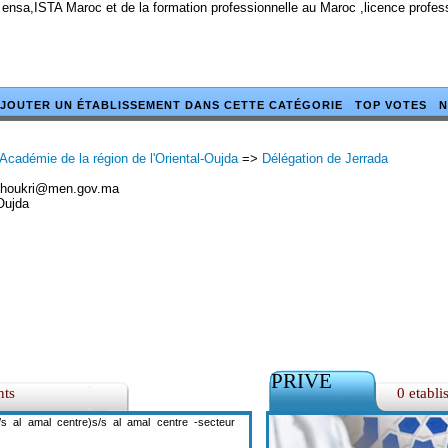
 ensa,ISTA Maroc et de la formation professionnelle au Maroc ,licence profe
JOUTER UN ÉTABLISSEMENT DANS CETTE CATÉGORIE
TOP VOTES
N
Académie de la région de l'Oriental-Oujda
=>
Délégation de Jerrada
choukri@men.gov.ma
Oujda
PRIVE
nts
0 etabli
s al amal centre)s/s al amal centre -secteur