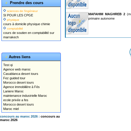
Prendre des cours
sciences de l'ingénieur
MAFAHIM MAGHREB 2
(ma
SI POUR LES CPGE
primaire autonome
physique
cours à domicile physique chimie
comptabilité
cours de soutien en comptabilité sur
marrakech
Autres liens
Test qi
Agence web maroc
Casablanca desert tours
Fez guided tour
Morocco desert tours
Agence immobilière à Fés
Laniere Maroc
maintenance industrielle Maroc
ecole privée a fes
Morocco desert tours
Maroc miel
concours au maroc 2026 :
concours au
maroc 2026