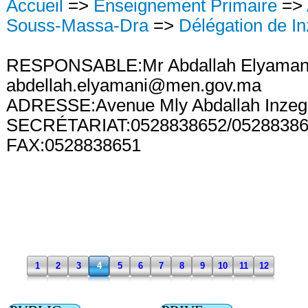
Accueil
=>
Enseignement Primaire
=>
Souss-Massa-Dra
=>
Délégation de In
RESPONSABLE:Mr Abdallah Elyaman
abdellah.elyamani@men.gov.ma
ADRESSE:Avenue Mly Abdallah Inzega
SECRÉTARIAT:0528838652/0528838
FAX:0528838651
1
2
3
4
5
6
7
8
9
10
11
12