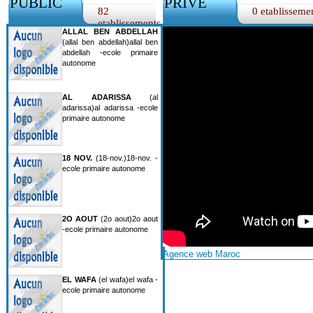
PUBLIC
PRIVE
82
0 etablisseme
etablissements
ALLAL BEN ABDELLAH
(allal ben abdellah)allal ben
abdellah -ecole primaire
autonome
AL ADARISSA
(al
adarissa)al adarissa -ecole
primaire autonome
18 NOV.
(18-nov.)18-nov. -
ecole primaire autonome
2O AOUT
(2o aout)2o aout
-ecole primaire autonome
Agence web Maroc
EL WAFA
(el wafa)el wafa -
ecole primaire autonome