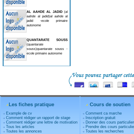
AL AAHDE AL JADID
(al
aahde al jadid)al aahde al
jadid -ecole primaire
autonome
QUANTARATE SOUSS
(quantarate
souss)quantarate souss -
ecole primaire autonome
Les fiches pratique
Cours de soutien
Example de cv
Comment ca marche
Comment rédiger un rapport de stage
Inscription gratuit
Comment rédiger une lettre de motivation
Donner des cours particulie
Tous les articles
Prendre des cours particulie
Toutes les annonces
Toutes les recherches