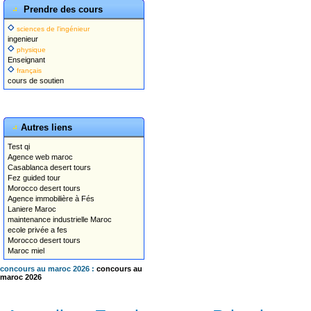
Prendre des cours
sciences de l'ingénieur
ingenieur
physique
Enseignant
français
cours de soutien
Autres liens
Test qi
Agence web maroc
Casablanca desert tours
Fez guided tour
Morocco desert tours
Agence immobilière à Fés
Laniere Maroc
maintenance industrielle Maroc
ecole privée a fes
Morocco desert tours
Maroc miel
concours au maroc 2026 :
concours au
maroc 2026