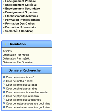
»
Enseignement Primaire
»
Enseignement Collégial
»
Enseignement Secondaire
»
Enseignement Supérieur
»
Etablissements Militaires
»
Formation Professionnelle
»
Formation Des Cadres
»
Formation Universitaire
»
Scolarité Et Handicap
Orientation
Articles
Orientation Par Metier
Orientation Par Intérêt
Orientation Par Domaine
Dernière Rechereche
Cour de economie a s6
Cour de maths a rabat
Cour de physique a rabat
Cour de physique a rabat
Cour de economie a mohammedia
Cour de physique a kenitra
Cour de physique a fuck you
Cour de arabe a cours tce goulmima
Cour de arabe a cours tce goulmima