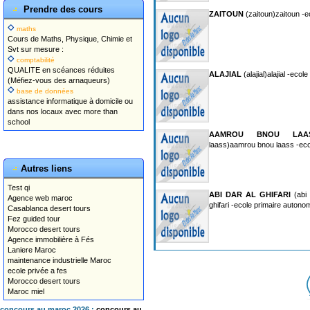
Prendre des cours
ZAITOUN
(zaitoun)zaitoun -e
maths
Cours de Maths, Physique, Chimie et
Svt sur mesure :
comptabilité
QUALITE en scéances réduites
ALAJIAL
(alajial)alajial -eco
(Méfiez-vous des arnaqueurs)
base de données
assistance informatique à domicile ou
dans nos locaux avec more than
school
AAMROU BNOU LAA
laass)aamrou bnou laass -eco
Autres liens
Test qi
ABI DAR AL GHIFARI
(abi 
Agence web maroc
ghifari -ecole primaire autono
Casablanca desert tours
Fez guided tour
Morocco desert tours
Agence immobilière à Fés
Laniere Maroc
maintenance industrielle Maroc
ecole privée a fes
Morocco desert tours
Maroc miel
concours au maroc 2026 :
concours au