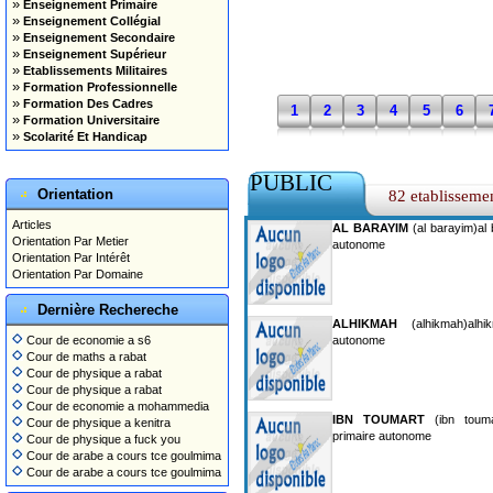
»
Enseignement Primaire
»
Enseignement Collégial
»
Enseignement Secondaire
»
Enseignement Supérieur
»
Etablissements Militaires
»
Formation Professionnelle
»
Formation Des Cadres
1
2
3
4
5
6
»
Formation Universitaire
»
Scolarité Et Handicap
PUBLIC
Orientation
82 etablisseme
Articles
AL BARAYIM
(al barayim)al 
Orientation Par Metier
autonome
Orientation Par Intérêt
Orientation Par Domaine
Dernière Rechereche
ALHIKMAH
(alhikmah)alhi
Cour de economie a s6
autonome
Cour de maths a rabat
Cour de physique a rabat
Cour de physique a rabat
Cour de economie a mohammedia
IBN TOUMART
(ibn touma
Cour de physique a kenitra
primaire autonome
Cour de physique a fuck you
Cour de arabe a cours tce goulmima
Cour de arabe a cours tce goulmima