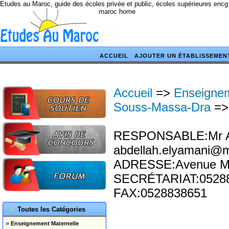
Etudes au Maroc, guide des écoles privée et public, écoles supérieures encg
maroc home
ACCUEIL
AJOUTER UN ÉTABLISSEMEN
Accueil
=>
Enseignem
Souss-Massa-Dra
=
RESPONSABLE:Mr Ab
abdellah.elyamani@
ADRESSE:Avenue Mly 
SECRÉTARIAT:05288
FAX:0528838651
Toutes les Catégories
»
Enseignement Maternelle