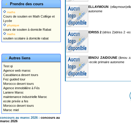
Prendre des cours
ELLAYMOUN
(ellaymoun)ell
autonome
maths
Cours de soutien en Math Collège et
Lycée
physique
cours de soutien à domicile Rabat
IDRISS 2
(idriss 2)idriss 2 -
maths
soutien scolaire à domicile rabat
Autres liens
IBNOU ZAIDOUNE
(ibnou z
-ecole primaire autonome
Test qi
Agence web maroc
Casablanca desert tours
Fez guided tour
Morocco desert tours
Agence immobilière à Fés
Laniere Maroc
maintenance industrielle Maroc
ecole privée a fes
Morocco desert tours
Maroc miel
concours au maroc 2026 :
concours au
maroc 2026