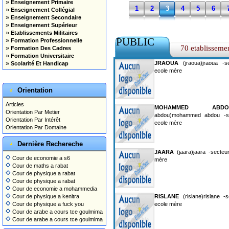
»
Enseignement Primaire
1
2
3
4
5
6
»
Enseignement Collégial
»
Enseignement Secondaire
»
Enseignement Supérieur
»
Etablissements Militaires
PUBLIC
»
Formation Professionnelle
»
70 etablisseme
Formation Des Cadres
»
Formation Universitaire
»
JRAOUA
(jraoua)jraoua -se
Scolarité Et Handicap
ecole mère
Orientation
Articles
MOHAMMED ABDO
Orientation Par Metier
abdou)mohammed abdou -sec
Orientation Par Intérêt
ecole mère
Orientation Par Domaine
Dernière Rechereche
JAARA
(jaara)jaara -secteu
Cour de economie a s6
mère
Cour de maths a rabat
Cour de physique a rabat
Cour de physique a rabat
Cour de economie a mohammedia
Cour de physique a kenitra
RISLANE
(rislane)rislane -
Cour de physique a fuck you
ecole mère
Cour de arabe a cours tce goulmima
Cour de arabe a cours tce goulmima