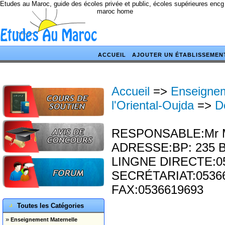
Etudes au Maroc, guide des écoles privée et public, écoles supérieures encg
maroc home
ACCUEIL
AJOUTER UN ÉTABLISSEMEN
Accueil
=>
Enseignem
l'Oriental-Oujda
=>
D
RESPONSABLE:Mr M
ADRESSE:BP: 235 B
LINGNE DIRECTE:0
SECRÉTARIAT:0536
FAX:0536619693
Toutes les Catégories
»
Enseignement Maternelle