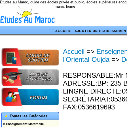
Etudes au Maroc, guide des écoles privée et public, écoles supérieures encg
maroc home
ACCUEIL
AJOUTER UN ÉTABLISSEMEN
Accueil
=>
Enseignem
l'Oriental-Oujda
=>
D
RESPONSABLE:Mr M
ADRESSE:BP: 235 B
LINGNE DIRECTE:0
SECRÉTARIAT:0536
FAX:0536619693
Toutes les Catégories
»
Enseignement Maternelle