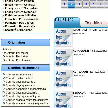
»
Enseignement Primaire
1
2
3
4
5
6
»
Enseignement Collégial
»
Enseignement Secondaire
»
Enseignement Supérieur
»
Etablissements Militaires
PUBLIC
»
Formation Professionnelle
»
70 etablisseme
Formation Des Cadres
»
Formation Universitaire
»
IMAM ALI
(imam ali)imam
Scolarité Et Handicap
autonome
Orientation
Articles
AL KAWAKIB
(al kawakib)al 
Orientation Par Metier
autonome
Orientation Par Intérêt
Orientation Par Domaine
Dernière Rechereche
AL WAFAE
(al wafae)al w
Cour de economie a s6
autonome
Cour de maths a rabat
Cour de physique a rabat
Cour de physique a rabat
Cour de economie a mohammedia
Cour de physique a kenitra
ESSAADA
(essaada)essaa
Cour de physique a fuck you
autonome
Cour de arabe a cours tce goulmima
Cour de arabe a cours tce goulmima