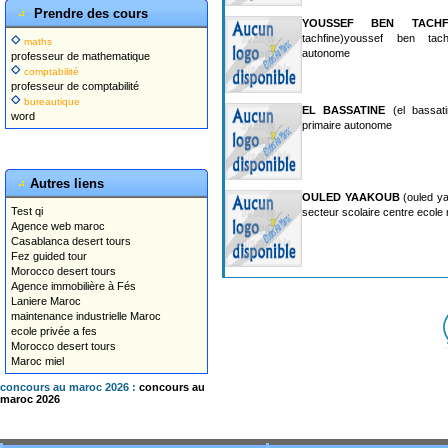
Prendre des cours
YOUSSEF BEN TACHF
tachfine)youssef ben tach
maths
autonome
professeur de mathematique
comptabilité
professeur de comptabilité
bureautique
EL BASSATINE
(el bassati
word
primaire autonome
Autres liens
OULED YAAKOUB
(ouled y
Test qi
secteur scolaire centre ecole
Agence web maroc
Casablanca desert tours
Fez guided tour
Morocco desert tours
Agence immobilière à Fés
Laniere Maroc
maintenance industrielle Maroc
ecole privée a fes
Morocco desert tours
Maroc miel
concours au maroc 2026 :
concours au
maroc 2026