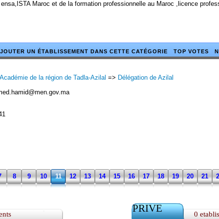
 ensa,ISTA Maroc et de la formation professionnelle au Maroc ,licence profe
JOUTER UN ÉTABLISSEMENT DANS CETTE CATÉGORIE
TOP VOTES
N
Académie de la région de Tadla-Azilal
=>
Délégation de Azilal
ed.hamid@men.gov.ma
41
7
8
9
10
11
12
13
14
15
16
17
18
19
20
21
PRIVE
ents
0 etabli