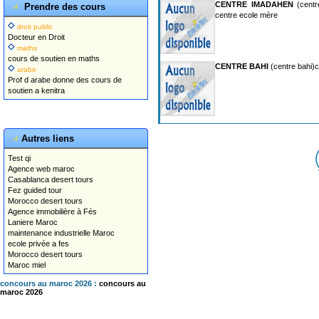
CENTRE IMADAHEN
(centr
Prendre des cours
centre ecole mère
droit public
Docteur en Droit
maths
cours de soutien en maths
CENTRE BAHI
(centre bahi)c
arabe
Prof d arabe donne des cours de
soutien a kenitra
Autres liens
Test qi
Agence web maroc
Casablanca desert tours
Fez guided tour
Morocco desert tours
Agence immobilière à Fés
Laniere Maroc
maintenance industrielle Maroc
ecole privée a fes
Morocco desert tours
Maroc miel
concours au maroc 2026 :
concours au
maroc 2026