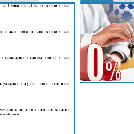
 ait iazem)centre ait iazem -secteur scolaire
e ait atabe)centre ait atabe -secteur scolaire
e laaouina)centre laaouina -secteur scolaire
it yahia)centre ait yahia -secteur scolaire centre
HIM
(centre sidi ali ben brahim)centre sidi ali ben
re ecole mère