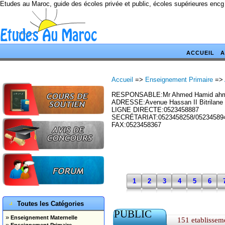
Etudes au Maroc, guide des écoles privée et public, écoles supérieures encg
ACCUEIL
A
Accueil
=>
Enseignement Primaire
=>
RESPONSABLE:Mr Ahmed Hamid ahm
ADRESSE:Avenue Hassan II Bitrilane
LIGNE DIRECTE:0523458887
SECRÉTARIAT:0523458258/05234589
FAX:0523458367
1
2
3
4
5
6
Toutes les Catégories
PUBLIC
»
Enseignement Maternelle
151 etablissem
»