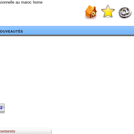
ssionnelle au maroc home
OUVEAUTÉS
22
ssements