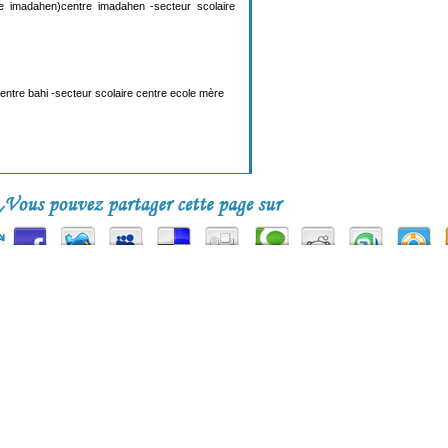
e imadahen)centre imadahen -secteur scolaire
entre bahi -secteur scolaire centre ecole mère