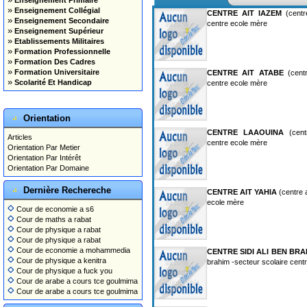
Enseignement Primaire
»
Enseignement Collégial
CENTRE AIT IAZEM
(centre
»
Enseignement Secondaire
centre ecole mère
»
Enseignement Supérieur
»
Etablissements Militaires
»
Formation Professionnelle
»
Formation Des Cadres
»
Formation Universitaire
CENTRE AIT ATABE
(centr
»
Scolarité Et Handicap
centre ecole mère
Orientation
CENTRE LAAOUINA
(centr
Articles
centre ecole mère
Orientation Par Metier
Orientation Par Intérêt
Orientation Par Domaine
Dernière Rechereche
CENTRE AIT YAHIA
(centre a
ecole mère
Cour de economie a s6
Cour de maths a rabat
Cour de physique a rabat
Cour de physique a rabat
Cour de economie a mohammedia
CENTRE SIDI ALI BEN BRA
Cour de physique a kenitra
brahim -secteur scolaire cent
Cour de physique a fuck you
Cour de arabe a cours tce goulmima
Cour de arabe a cours tce goulmima