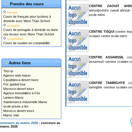
Prendre des cours
CENTRE ZAOUIT AHN
ahnsal)centre zaouit ahnsal -
français
ecole mère
Cours de français pour lycéens à
domicile avec More Than School
portugais
Cours de portugais à domicile ou dans
CENTRE TISQUI
(centre tisq
nos locaux avec More Than School
scolaire centre ecole mère
comptabilité
Cours de soutien en comptabilité
CENTRE ASSAMSSIL
(cen
assamssil -secteur scolaire c
Autres liens
Test qi
Agence web maroc
Casablanca desert tours
CENTRE TAMRIGHTE
(cen
Fez guided tour
tamrighte -secteur scolaire c
Morocco desert tours
Agence immobilière à Fés
Laniere Maroc
maintenance industrielle Maroc
ecole privée a fes
Morocco desert tours
Maroc miel
concours au maroc 2026 :
concours au
maroc 2026