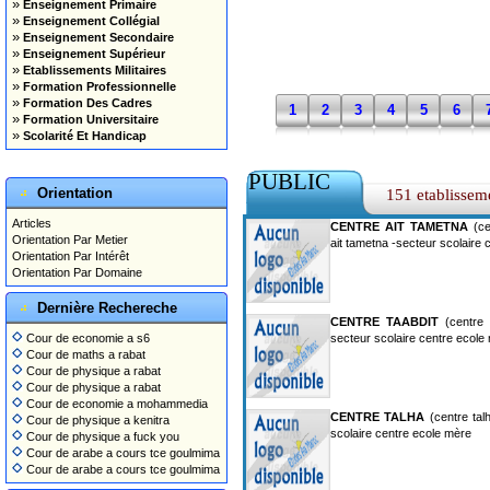
»
Enseignement Primaire
»
Enseignement Collégial
»
Enseignement Secondaire
»
Enseignement Supérieur
»
Etablissements Militaires
»
Formation Professionnelle
»
Formation Des Cadres
1
2
3
4
5
6
»
Formation Universitaire
»
Scolarité Et Handicap
PUBLIC
Orientation
151 etablissem
Articles
CENTRE AIT TAMETNA
(ce
Orientation Par Metier
ait tametna -secteur scolaire
Orientation Par Intérêt
Orientation Par Domaine
Dernière Rechereche
CENTRE TAABDIT
(centre t
Cour de economie a s6
secteur scolaire centre ecole
Cour de maths a rabat
Cour de physique a rabat
Cour de physique a rabat
Cour de economie a mohammedia
CENTRE TALHA
(centre tal
Cour de physique a kenitra
scolaire centre ecole mère
Cour de physique a fuck you
Cour de arabe a cours tce goulmima
Cour de arabe a cours tce goulmima