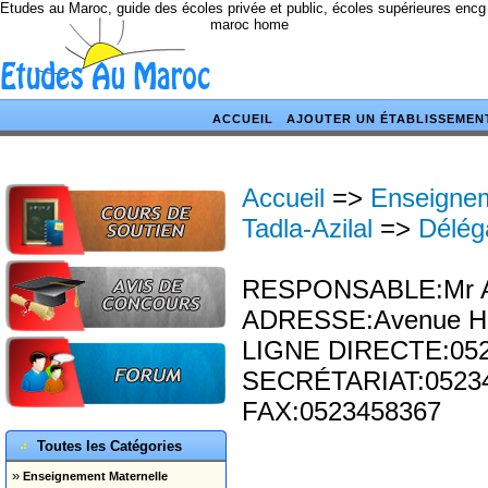
Etudes au Maroc, guide des écoles privée et public, écoles supérieures encg
maroc home
ACCUEIL
AJOUTER UN ÉTABLISSEMEN
Accueil
=>
Enseignem
Tadla-Azilal
=>
Déléga
RESPONSABLE:Mr A
ADRESSE:Avenue Hass
LIGNE DIRECTE:05
SECRÉTARIAT:05234
FAX:0523458367
Toutes les Catégories
»
Enseignement Maternelle