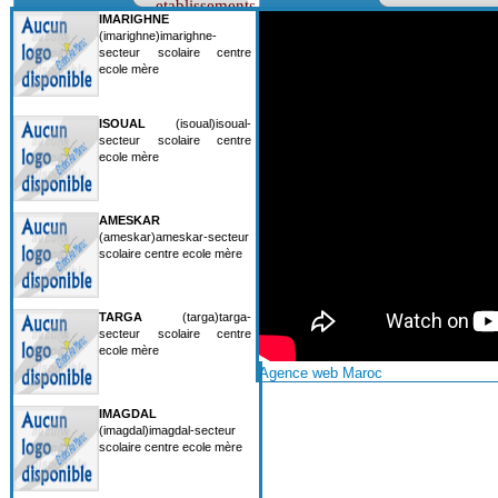
etablissements
IMARIGHNE
(imarighne)imarighne-
secteur scolaire centre
ecole mère
ISOUAL
(isoual)isoual-
secteur scolaire centre
ecole mère
AMESKAR
(ameskar)ameskar-secteur
scolaire centre ecole mère
TARGA
(targa)targa-
secteur scolaire centre
ecole mère
Agence web Maroc
IMAGDAL
(imagdal)imagdal-secteur
scolaire centre ecole mère