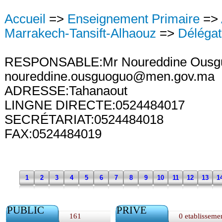
Accueil
=>
Enseignement Primaire
=>
Marrakech-Tansift-Alhaouz
=>
Délégat
RESPONSABLE:Mr Noureddine Ousg
noureddine.ousguoguo@men.gov.ma
ADRESSE:Tahanaout
LINGNE DIRECTE:0524484017
SECRÉTARIAT:0524484018
FAX:0524484019
1
2
3
4
5
6
7
8
9
10
11
12
13
1
PUBLIC
PRIVE
161
0 etablisseme