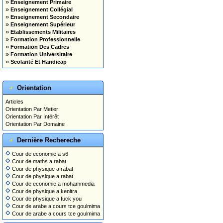
»
Enseignement Primaire
»
Enseignement Collégial
»
Enseignement Secondaire
»
Enseignement Supérieur
»
Etablissements Militaires
»
Formation Professionnelle
»
Formation Des Cadres
»
Formation Universitaire
»
Scolarité Et Handicap
Orientation
Articles
Orientation Par Metier
Orientation Par Intérêt
Orientation Par Domaine
Dernière Rechereche
Cour de economie a s6
Cour de maths a rabat
Cour de physique a rabat
Cour de physique a rabat
Cour de economie a mohammedia
Cour de physique a kenitra
Cour de physique a fuck you
Cour de arabe a cours tce goulmima
Cour de arabe a cours tce goulmima