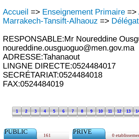
Accueil
=>
Enseignement Primaire
=>
Marrakech-Tansift-Alhaouz
=>
Délégat
RESPONSABLE:Mr Noureddine Ousg
noureddine.ousguoguo@men.gov.ma
ADRESSE:Tahanaout
LINGNE DIRECTE:0524484017
SECRÉTARIAT:0524484018
FAX:0524484019
1
2
3
4
5
6
7
8
9
10
11
12
13
1
PUBLIC
PRIVE
161
0 etablisseme