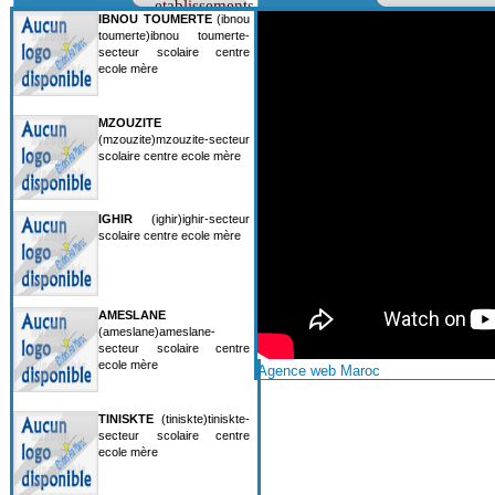
etablissements
IBNOU TOUMERTE
(ibnou
toumerte)ibnou toumerte-
secteur scolaire centre
ecole mère
MZOUZITE
(mzouzite)mzouzite-secteur
scolaire centre ecole mère
IGHIR
(ighir)ighir-secteur
scolaire centre ecole mère
AMESLANE
(ameslane)ameslane-
secteur scolaire centre
ecole mère
Agence web Maroc
TINISKTE
(tiniskte)tiniskte-
secteur scolaire centre
ecole mère