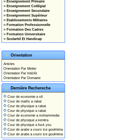
»
Enseignement Primaire
»
Enseignement Collégial
»
Enseignement Secondaire
»
Enseignement Supérieur
»
Etablissements Militaires
»
Formation Professionnelle
»
Formation Des Cadres
»
Formation Universitaire
»
Scolarité Et Handicap
Orientation
Articles
Orientation Par Metier
Orientation Par Intérêt
Orientation Par Domaine
Dernière Rechereche
Cour de economie a s6
Cour de maths a rabat
Cour de physique a rabat
Cour de physique a rabat
Cour de economie a mohammedia
Cour de physique a kenitra
Cour de physique a fuck you
Cour de arabe a cours tce goulmima
Cour de arabe a cours tce goulmima