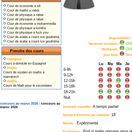
Cour de economie a s6
Cour de maths a rabat
Cour de physique a rabat
Cour de physique a rabat
Cour de economie a mohammedia
Cour de physique a kenitra
Cour de physique a fuck you
Cour de arabe a cours tce goulmima
Disponibilités 
Cour de arabe a cours tce goulmima
OU
Vacances scolaires :
OU
Weekends :
Prendre des cours
No
jour ferie :
espagnol
Cours à domicile en Espagnol
Lu
Ma
Me
Je
maths
6-9h
Cours de soutien en maths à
9-12h
marrakech
12-15h
maths
Cours de Math pour le secondaire
15-18h
18-21h
Nuit
concours au maroc 2026 :
concours au
A temps partiel
Souhaite travailler :
maroc 2026
18
Nombre d'heures par semaine :
Expérimenté
Niveau :
Prof d arabe primaire prive 
Expérience :