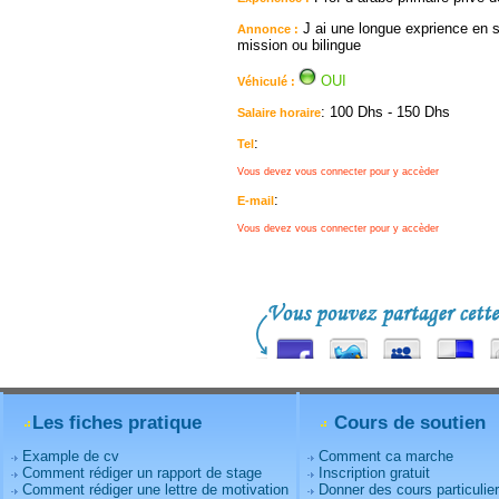
J ai une longue exprience en s
Annonce :
mission ou bilingue
OUI
Véhiculé :
: 100 Dhs - 150 Dhs
Salaire horaire
:
Tel
Vous devez vous connecter pour y accèder
:
E-mail
Vous devez vous connecter pour y accèder
Les fiches pratique
Cours de soutien
Example de cv
Comment ca marche
Comment rédiger un rapport de stage
Inscription gratuit
Comment rédiger une lettre de motivation
Donner des cours particulie