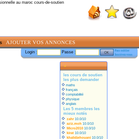
sionnelle au maroc cours-de-soutien
AJOUTER VOS ANNONCES
S
Pass oublier
Login :
Passe :
Inscrivez-vous
les cours de soutien
les plus demander
maths
français
comptabilité
physique
anglais
Les 5 membres les
mieux notés
zahr
10.0/10
aziz.moh
10.0/10
Micro2010
10.0/10
kirat
10.0/10
khalidjehouani
10.0/10