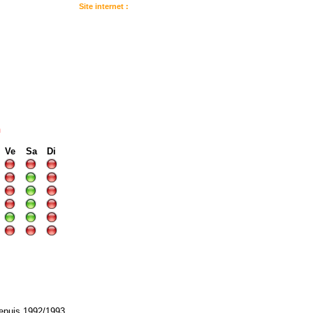
Site internet :
:
I
I
n
Ve
Sa
Di
depuis 1992/1993