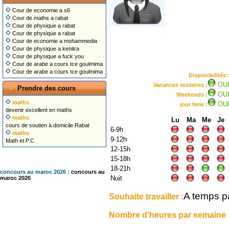
Cour de economie a s6
Cour de maths a rabat
Cour de physique a rabat
Cour de physique a rabat
Cour de economie a mohammedia
Cour de physique a kenitra
Cour de physique a fuck you
Cour de arabe a cours tce goulmima
Cour de arabe a cours tce goulmima
Disponibilités 
OU
Vacances scolaires :
Prendre des cours
OU
Weekends :
maths
OU
jour ferie :
devenir excellent en maths
maths
Lu
Ma
Me
Je
cours de soutien à domicile Rabat
6-9h
maths
9-12h
Math et P.C
12-15h
15-18h
18-21h
concours au maroc 2026 :
concours au
Nuit
maroc 2026
A temps pa
Souhaite travailler :
Nombre d'heures par semaine 