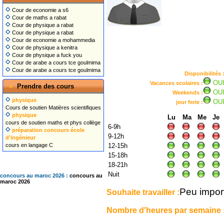
Cour de economie a s6
Cour de maths a rabat
Cour de physique a rabat
Cour de physique a rabat
Cour de economie a mohammedia
Cour de physique a kenitra
Cour de physique a fuck you
Cour de arabe a cours tce goulmima
Cour de arabe a cours tce goulmima
Disponibilités 
OU
Vacances scolaires :
Prendre des cours
OU
Weekends :
physique
OU
jour ferie :
Cours de soutien Matières scientifiques
physique
Lu
Ma
Me
Je
cours de soutien maths et phys collège
6-9h
préparation concours école
9-12h
d'ingénieur
cours en langage C
12-15h
15-18h
18-21h
Nuit
concours au maroc 2026 :
concours au
maroc 2026
Peu impor
Souhaite travailler :
Nombre d'heures par semaine 