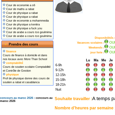
Cour de economie a s6
Cour de maths a rabat
Cour de physique a rabat
Cour de physique a rabat
Cour de economie a mohammedia
Cour de physique a kenitra
Cour de physique a fuck you
Cour de arabe a cours tce goulmima
Cour de arabe a cours tce goulmima
Disponibilités 
OU
Vacances scolaires :
Prendre des cours
OU
Weekends :
finance
OU
jour ferie :
Cours de finance à domicile et dans
nos locaux avec More Than School
Lu
Ma
Me
Je
comptabilité
6-9h
Cours de soutien scolaire Comptabilité
9-12h
et Contrôle de Gestion
physique
12-15h
Prof de physique donne des cours de
15-18h
soutien a rabat et casablanca
18-21h
Nuit
A temps pa
Souhaite travailler :
concours au maroc 2026 :
concours au
maroc 2026
Nombre d'heures par semaine 