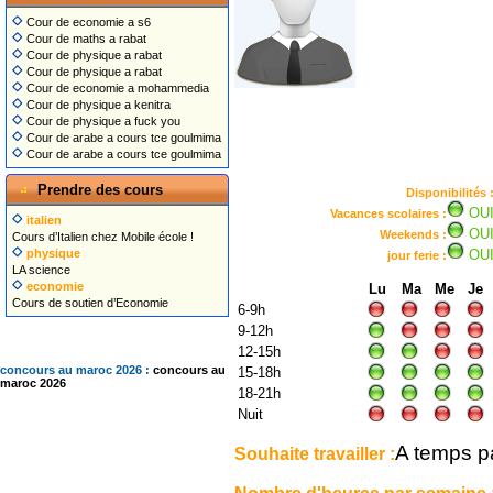
Cour de economie a s6
Cour de maths a rabat
Cour de physique a rabat
Cour de physique a rabat
Cour de economie a mohammedia
Cour de physique a kenitra
Cour de physique a fuck you
Cour de arabe a cours tce goulmima
Cour de arabe a cours tce goulmima
Prendre des cours
Disponibilités 
OU
Vacances scolaires :
italien
OU
Weekends :
Cours d’Italien chez Mobile école !
physique
OU
jour ferie :
LA science
economie
Lu
Ma
Me
Je
Cours de soutien d’Economie
6-9h
9-12h
12-15h
concours au maroc 2026 :
concours au
15-18h
maroc 2026
18-21h
Nuit
A temps pa
Souhaite travailler :