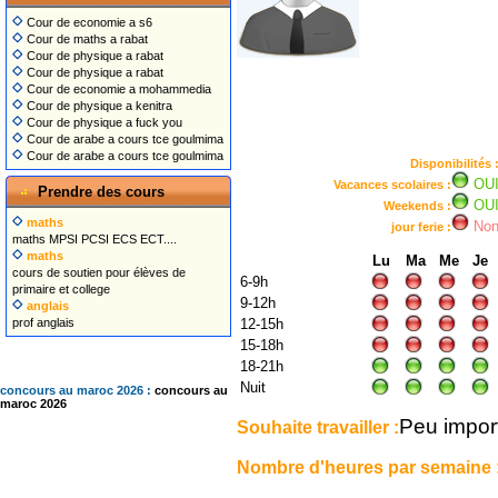
Cour de economie a s6
Cour de maths a rabat
Cour de physique a rabat
Cour de physique a rabat
Cour de economie a mohammedia
Cour de physique a kenitra
Cour de physique a fuck you
Cour de arabe a cours tce goulmima
Cour de arabe a cours tce goulmima
Disponibilités 
OU
Vacances scolaires :
Prendre des cours
OU
Weekends :
maths
No
jour ferie :
maths MPSI PCSI ECS ECT....
maths
Lu
Ma
Me
Je
cours de soutien pour élèves de
6-9h
primaire et college
9-12h
anglais
prof anglais
12-15h
15-18h
18-21h
Nuit
concours au maroc 2026 :
concours au
maroc 2026
Peu impor
Souhaite travailler :
Nombre d'heures par semaine 