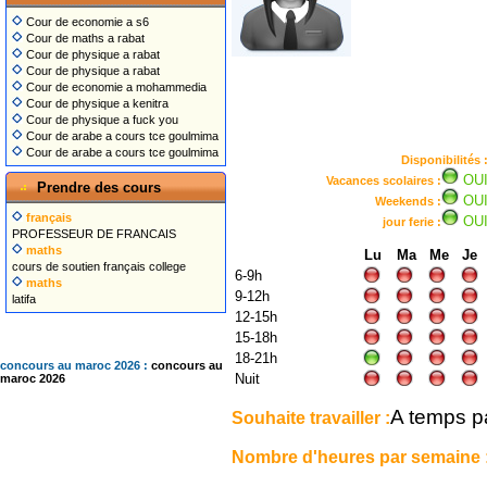
Cour de economie a s6
Cour de maths a rabat
Cour de physique a rabat
Cour de physique a rabat
Cour de economie a mohammedia
Cour de physique a kenitra
Cour de physique a fuck you
Cour de arabe a cours tce goulmima
Cour de arabe a cours tce goulmima
Disponibilités 
OU
Vacances scolaires :
Prendre des cours
OU
Weekends :
français
OU
jour ferie :
PROFESSEUR DE FRANCAIS
maths
Lu
Ma
Me
Je
cours de soutien français college
6-9h
maths
9-12h
latifa
12-15h
15-18h
18-21h
concours au maroc 2026 :
concours au
Nuit
maroc 2026
A temps pa
Souhaite travailler :
Nombre d'heures par semaine 