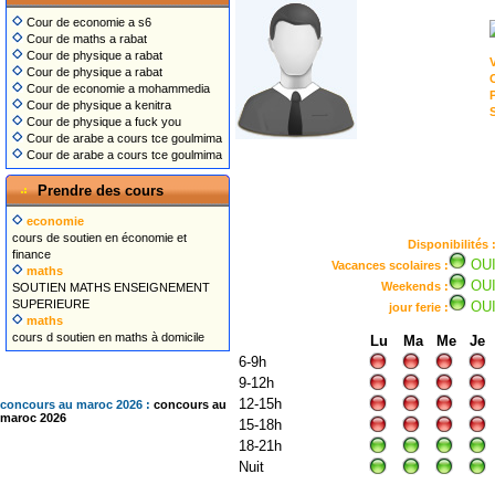
Cour de economie a s6
Cour de maths a rabat
Cour de physique a rabat
V
Cour de physique a rabat
Cour de economie a mohammedia
P
Cour de physique a kenitra
S
Cour de physique a fuck you
Cour de arabe a cours tce goulmima
Cour de arabe a cours tce goulmima
Prendre des cours
economie
cours de soutien en économie et
Disponibilités 
finance
OU
Vacances scolaires :
maths
OU
Weekends :
SOUTIEN MATHS ENSEIGNEMENT
SUPERIEURE
OU
jour ferie :
maths
cours d soutien en maths à domicile
Lu
Ma
Me
Je
6-9h
9-12h
12-15h
concours au maroc 2026 :
concours au
maroc 2026
15-18h
18-21h
Nuit