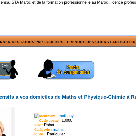
 ensa,ISTA Maroc et de la formation professionnelle au Maroc ,licence profes
NNER DES COURS PARTICULIERS
PRENDRE DES COURS PARTICULIER
ensifs à vos domiciles de Maths et Physique-Chimie à R
mathphy
Identifiant :
10000
Code postal :
Rabat
Ville :
maths
Catégorie :
Particulier
Profil :