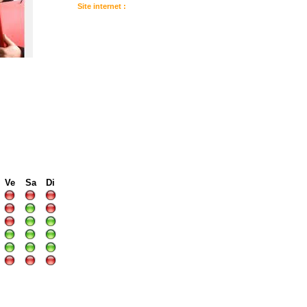
Site internet :
:
I
I
I
Ve
Sa
Di