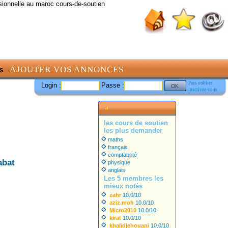
sionnelle au maroc cours-de-soutien
AJOUTER VOS ANNONCES
S
Pass oublier
Login :
Passe :
Inscrivez-vous
les cours de soutien
les plus demander
maths
français
comptabilité
abat
physique
anglais
Les 5 membres les
mieux notés
zahr
10.0/10
aziz.moh
10.0/10
Micro2010
10.0/10
kirat
10.0/10
khalidjehouani
10.0/10