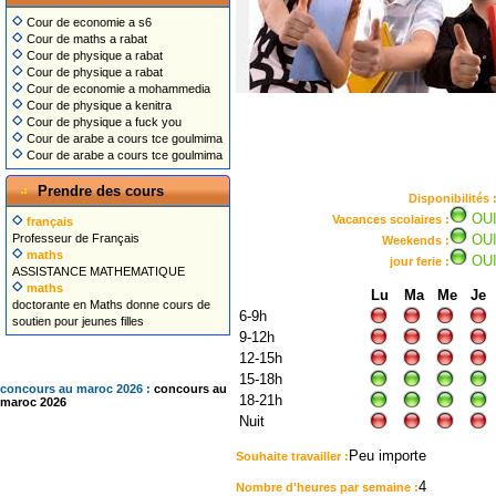
Cour de economie a s6
Cour de maths a rabat
Cour de physique a rabat
Cour de physique a rabat
Cour de economie a mohammedia
Cour de physique a kenitra
Cour de physique a fuck you
Cour de arabe a cours tce goulmima
Cour de arabe a cours tce goulmima
Prendre des cours
Disponibilités 
OU
Vacances scolaires :
français
Professeur de Français
OU
Weekends :
maths
OU
jour ferie :
ASSISTANCE MATHEMATIQUE
maths
Lu
Ma
Me
Je
doctorante en Maths donne cours de
6-9h
soutien pour jeunes filles
9-12h
12-15h
15-18h
concours au maroc 2026 :
concours au
18-21h
maroc 2026
Nuit
Peu importe
Souhaite travailler :
4
Nombre d'heures par semaine :