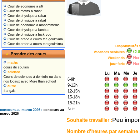
Cour de economie a s6
Cour de maths a rabat
Cour de physique a rabat
Cour de physique a rabat
Cour de economie a mohammedia
Cour de physique a kenitra
Cour de physique a fuck you
Cour de arabe a cours tce goulmima
Cour de arabe a cours tce goulmima
Disponibilités 
OU
Vacances scolaires :
Prendre des cours
No
Weekends :
maths
No
jour ferie :
cours de soutien
science
Lu
Ma
Me
Je
Cours de sciences à domicile ou dans
6-9h
nos locaux avec More than school
9-12h
autre
français
12-15h
15-18h
18-21h
Nuit
concours au maroc 2026 :
concours au
maroc 2026
Peu impor
Souhaite travailler :
Nombre d'heures par semaine 