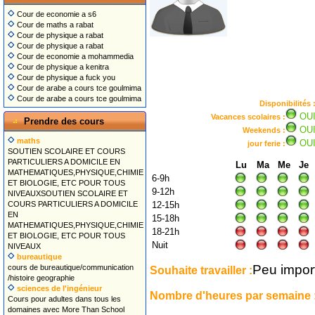
Cour de economie a s6
Cour de maths a rabat
Cour de physique a rabat
Cour de physique a rabat
Cour de economie a mohammedia
Cour de physique a kenitra
Cour de physique a fuck you
Cour de arabe a cours tce goulmima
Cour de arabe a cours tce goulmima
Disponibilités 
OU
Vacances scolaires :
Prendre des cours
OU
Weekends :
maths
OU
jour ferie :
SOUTIEN SCOLAIRE ET COURS
PARTICULIERS A DOMICILE EN
Lu
Ma
Me
Je
MATHEMATIQUES,PHYSIQUE,CHIMIE
6-9h
ET BIOLOGIE, ETC POUR TOUS
9-12h
NIVEAUXSOUTIEN SCOLAIRE ET
COURS PARTICULIERS A DOMICILE
12-15h
EN
15-18h
MATHEMATIQUES,PHYSIQUE,CHIMIE
18-21h
ET BIOLOGIE, ETC POUR TOUS
Nuit
NIVEAUX
bureautique
Peu impor
cours de bureautique/communication
Souhaite travailler :
/histoire geographie
sciences de l'ingénieur
Nombre d'heures par semaine 
Cours pour adultes dans tous les
domaines avec More Than School