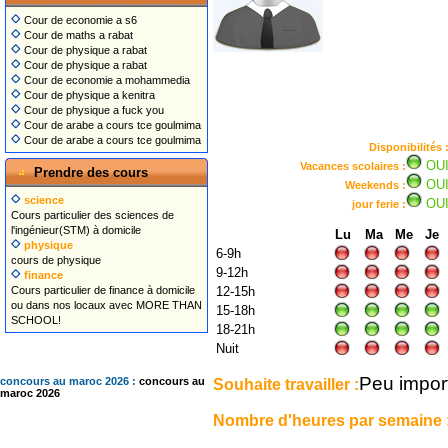
Cour de economie a s6
Cour de maths a rabat
Cour de physique a rabat
Cour de physique a rabat
Cour de economie a mohammedia
Cour de physique a kenitra
Cour de physique a fuck you
Cour de arabe a cours tce goulmima
Cour de arabe a cours tce goulmima
Disponibilités 
OU
Vacances scolaires :
Prendre des cours
OU
Weekends :
science
OU
jour ferie :
Cours particulier des sciences de
l'ingénieur(STM) à domicile
Lu
Ma
Me
Je
physique
6-9h
cours de physique
9-12h
finance
Cours particulier de finance à domicile
12-15h
ou dans nos locaux avec MORE THAN
15-18h
SCHOOL!
18-21h
Nuit
Peu impor
Souhaite travailler :
concours au maroc 2026 :
concours au
maroc 2026
Nombre d'heures par semaine 