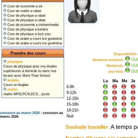
Cour de economie a s6
Cour de maths a rabat
Cour de physique a rabat
Cour de physique a rabat
Cour de economie a mohammedia
Cour de physique a kenitra
Cour de physique a fuck you
Cour de arabe a cours tce goulmima
Cour de arabe a cours tce goulmima
Prendre des cours
Disponibilités 
OU
Vacances scolaires :
physique
OU
Weekends :
Cours de physique pour vos études
supérieures à domicile ou dans nos
OU
jour ferie :
locaux avec More Than School
anglais
Lu
Ma
Me
Je
Cours en Anglais
6-9h
maths
9-12h
maths MPSI,PCSI,ECS....lycée
12-15h
15-18h
18-21h
concours au maroc 2026 :
concours au
Nuit
maroc 2026
A temps pa
Souhaite travailler :